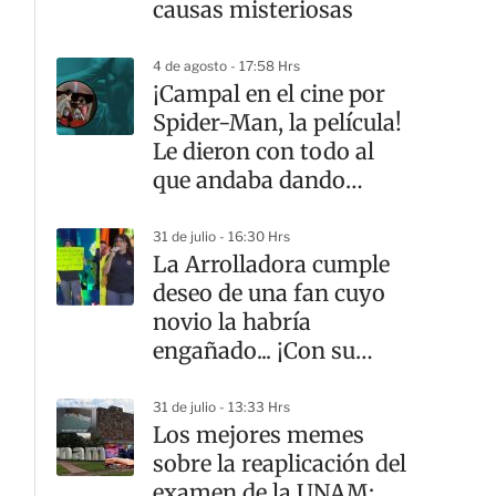
causas misteriosas
4 de agosto - 17:58 Hrs
¡Campal en el cine por
Spider-Man, la película!
Le dieron con todo al
que andaba dando
‘spoilers’
31 de julio - 16:30 Hrs
La Arrolladora cumple
deseo de una fan cuyo
novio la habría
engañado... ¡Con su
mamá! | VIDEO
31 de julio - 13:33 Hrs
Los mejores memes
sobre la reaplicación del
examen de la UNAM: