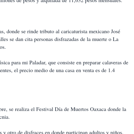
millones de pesos y alquilada de 11,632 pesos mensuales.
as, donde se rinde tributo al caricaturista mexicano José
les se dan cita personas disfrazadas de la muerte o La
os.
sica para mi Paladar, que consiste en preparar calaveras de
entes, el precio medio de una casa en venta es de 1.4
re, se realiza el Festival Día de Muertos Oaxaca donde la
cnia.
y otro de disfraces en donde participan adultos y niños.