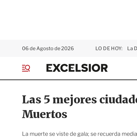
06 de Agosto de 2026
LO DE HOY:
La D
E
x
M
c
e
e
n
l
ú
s
Las 5 mejores ciudad
i
o
Muertos
r
La muerte se viste de gala; se recuerda media