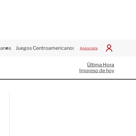
canos
Juegos Centroamericanos
Anúnciate
I
n
i
Última Hora
c
Impreso de hoy
i
a
r
S
e
s
i
ó
n