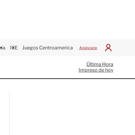
cia
ICE
Juegos Centroamericanos
Anúnciate
I
n
i
Última Hora
c
Impreso de hoy
i
a
r
S
e
s
i
ó
n