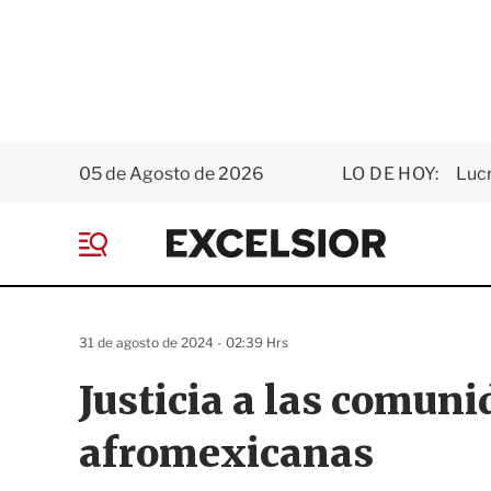
05 de Agosto de 2026
LO DE HOY:
Luc
E
x
M
c
e
e
n
l
ú
s
31 de agosto de 2024 - 02:39 Hrs
i
o
Justicia a las comun
r
afromexicanas