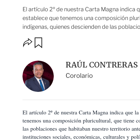
El artículo 2º de nuestra Carta Magna indica qu
establece que tenemos una composición pluric
indígenas, quienes descienden de las poblacion
O
G
u
p
a
c
r
i
d
RAÚL CONTRERAS
o
a
n
r
Corolario
e
s
d
e
c
o
El artículo 2º de nuestra Carta Magna indica que la
m
p
tenemos una composición pluricultural, que tiene c
a
las poblaciones que habitaban nuestro territorio an
r
t
instituciones sociales, económicas, culturales y po