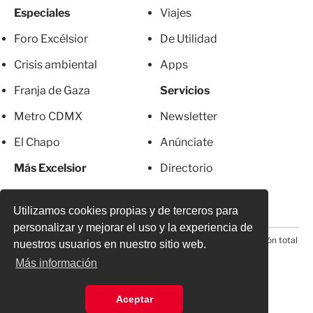
Especiales
Viajes
Foro Excélsior
De Utilidad
Crisis ambiental
Apps
Franja de Gaza
Servicios
Metro CDMX
Newsletter
El Chapo
Anúnciate
Más Excelsior
Directorio
Mujeres
Suscripciones
Utilizamos cookies propias y de terceros para
personalizar y mejorar el uso y la experiencia de
© 2026 Todos los derechos reservados. Prohibida la reproducción total
nuestros usuarios en nuestro sitio web.
o parcial, incluyendo cualquier medio electrónico*
Más información
Aceptar