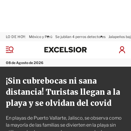
LO DE HOY:
México y Perú
Se jubilan 4 perros detectores
Jalapeños baj
E
x
M
I
c
e
n
n
e
i
08 de Agosto de 2026
ú
l
c
s
i
¡Sin cubrebocas ni sana
i
a
o
r
distancia! Turistas llegan a la
r
S
e
playa y se olvidan del covid
s
i
ó
En playas de Puerto Vallarte, Jalisco, se observa como
n
la mayoría de las familias se divierten en la playa sin