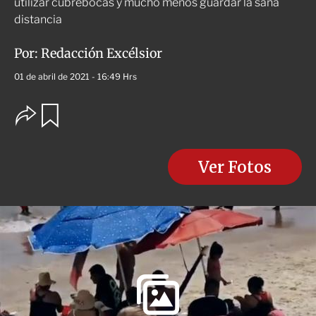
utilizar cubrebocas y mucho menos guardar la sana
distancia
Por:
Redacción Excélsior
01 de abril de 2021 - 16:49 Hrs
O
G
u
p
a
c
r
i
d
o
Ver Fotos
a
n
r
e
s
d
e
c
o
m
p
a
r