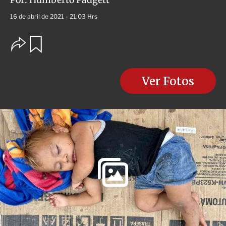
16 de abril de 2021 - 21:03 Hrs
O
G
u
p
a
c
r
i
d
o
Ver Fotos
a
n
r
e
s
d
e
c
o
m
p
a
r
t
i
r