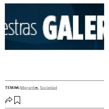
TEMAS:
Migrantes
Sociedad
O
G
p
u