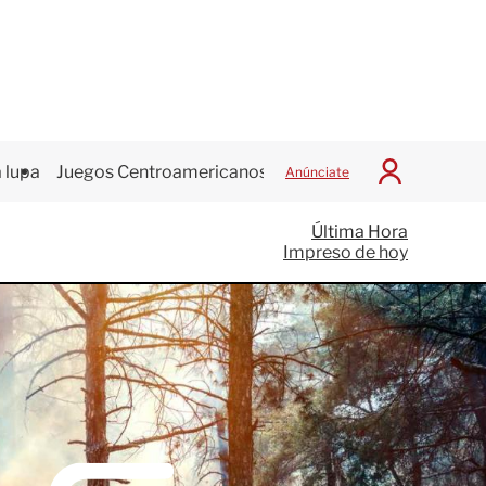
 lupa
Juegos Centroamericanos
Anúnciate
I
n
i
Última Hora
c
Impreso de hoy
i
a
r
S
e
s
i
ó
n