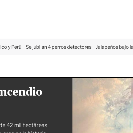
co y Perú
Se jubilan 4 perros detectores
Jalapeños bajo la
incendio
a
 de 42 mil hectáreas