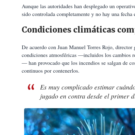
t
Aunque las autoridades han desplegado un operativo 
i
sido controlada completamente y no hay una fecha e
r
Condiciones climáticas comp
De acuerdo con Juan Manuel Torres Rojo, director g
condiciones atmosféricas —incluidos los cambios rep
— han provocado que los incendios se salgan de cont
continuos por contenerlos.
Es muy complicado estimar cuándo 
jugado en contra desde el primer dí