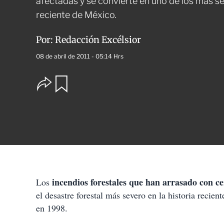
afectadas y se convierte en uno de los más se
reciente de México.
Por:
Redacción Excélsior
08 de abril de 2011 - 05:14 Hrs
O
G
u
p
a
c
r
i
d
o
a
n
r
e
s
d
e
c
incendios forestales que han arrasado con ce
Los
o
el desastre forestal más severo en la historia recie
m
p
en 1998.
a
r