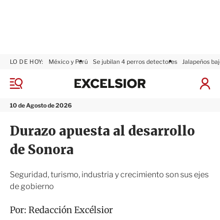
LO DE HOY:
México y Perú
Se jubilan 4 perros detectores
Jalapeños baj
E
x
M
I
c
e
n
n
e
i
10 de Agosto de 2026
ú
l
c
s
i
Durazo apuesta al desarrollo
i
a
o
r
de Sonora
r
S
e
s
Seguridad, turismo, industria y crecimiento son sus ejes
i
de gobierno
ó
n
Por:
Redacción Excélsior