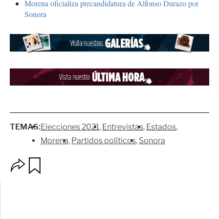
Morena oficializa precandidatura de Alfonso Durazo por
Sonora
TEMAS:
Elecciones 2021
Entrevistas
Estados
Morena
Partidos políticos
Sonora
O
G
p
u
c
a
i
r
o
d