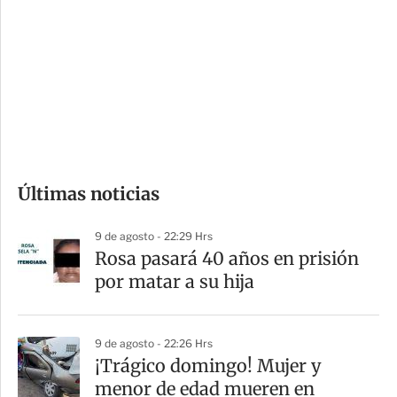
n
a
e
r
s
d
e
c
o
Últimas noticias
m
p
9 de agosto - 22:29 Hrs
a
Rosa pasará 40 años en prisión
r
por matar a su hija
t
i
9 de agosto - 22:26 Hrs
r
¡Trágico domingo! Mujer y
menor de edad mueren en