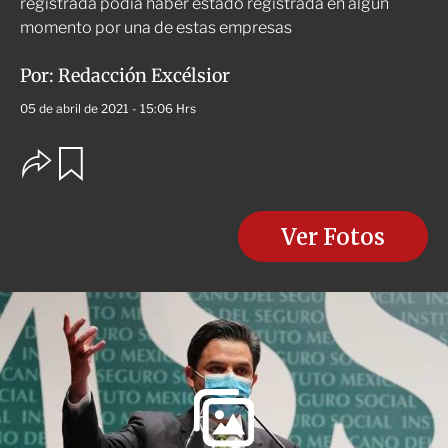
registrada podía haber estado registrada en algún
momento por una de estas empresas
Por:
Redacción Excélsior
05 de abril de 2021 - 15:06 Hrs
O
G
u
p
a
c
r
i
d
o
Ver Fotos
a
n
r
e
s
d
e
c
o
m
p
a
r