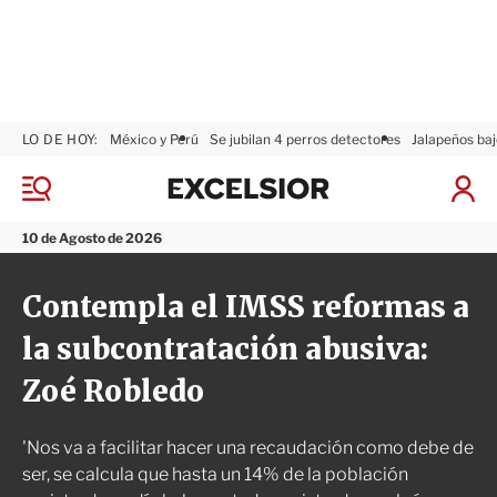
LO DE HOY:
México y Perú
Se jubilan 4 perros detectores
Jalapeños baj
E
x
M
I
c
e
n
n
e
i
10 de Agosto de 2026
ú
l
c
s
i
Contempla el IMSS reformas a
i
a
o
r
la subcontratación abusiva:
r
S
e
Zoé Robledo
s
i
ó
'Nos va a facilitar hacer una recaudación como debe de
n
ser, se calcula que hasta un 14% de la población