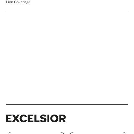
Excelsior
Excelsior