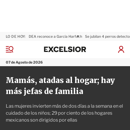
LO DE HOY:
DEA reconoce a García Harfuch
Se jubilan 4 perros detecto
E
x
M
I
c
e
n
n
e
i
07 de Agosto de 2026
ú
l
c
s
i
Mamás, atadas al hogar; hay
i
a
o
r
más jefas de familia
r
S
e
s
Las mujeres invierten más de dos días a la semana en el
i
ó
cuidado de los niños; 29 por ciento de los hogares
n
mexicanos son dirigidos por ellas