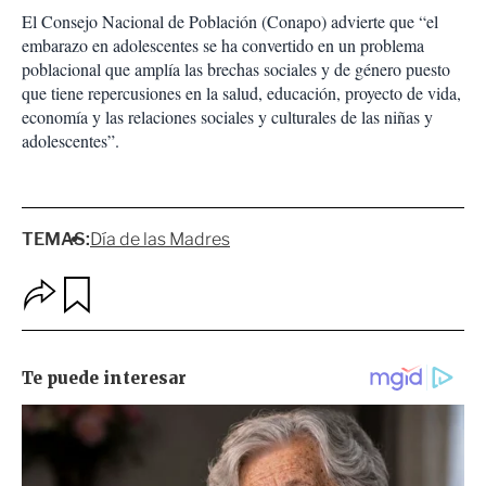
El Consejo Nacional de Población (Conapo) advierte que “el
embarazo en adolescentes se ha convertido en un problema
poblacional que amplía las brechas sociales y de género puesto
que tiene repercusiones en la salud, educación, proyecto de vida,
economía y las relaciones sociales y culturales de las niñas y
adolescentes”.
TEMAS:
Día de las Madres
O
G
p
u
c
a
i
r
o
d
n
a
e
r