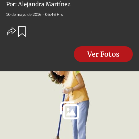
Por:
Alejandra Martínez
10 de mayo de 2016 - 05:46 Hrs
O
G
u
p
a
c
r
i
d
o
Ver Fotos
a
n
r
e
s
d
e
c
o
m
p
a
r
t
i
r