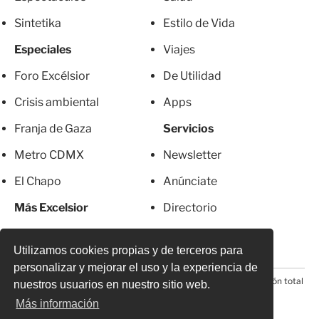
Sintetika
Estilo de Vida
Especiales
Viajes
Foro Excélsior
De Utilidad
Crisis ambiental
Apps
Franja de Gaza
Servicios
Metro CDMX
Newsletter
El Chapo
Anúnciate
Más Excelsior
Directorio
Mujeres
Suscripciones
Utilizamos cookies propias y de terceros para
personalizar y mejorar el uso y la experiencia de
© 2026 Todos los derechos reservados. Prohibida la reproducción total
nuestros usuarios en nuestro sitio web.
o parcial, incluyendo cualquier medio electrónico*
Más información