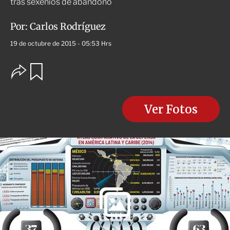
tras sexenios de abandono
Por:
Carlos Rodríguez
19 de octubre de 2015 - 05:53 Hrs
O
G
u
p
a
c
r
i
d
o
Ver Fotos
a
n
r
e
s
d
e
c
o
m
p
a
r
t