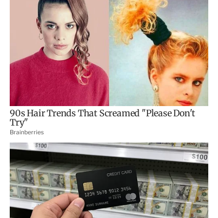
t
i
r