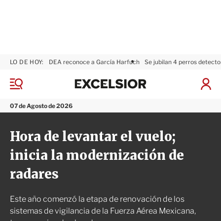
LO DE HOY:
DEA reconoce a García Harfuch
Se jubilan 4 perros detecto
E
x
M
I
c
e
n
n
e
i
07 de Agosto de 2026
ú
l
c
s
i
Hora de levantar el vuelo;
i
a
o
r
inicia la modernización de
r
S
e
radares
s
i
ó
Este año comenzó la etapa de renovación de los
n
sistemas de vigilancia de la Fuerza Aérea Mexicana,