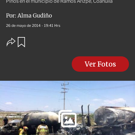
Pinos en el municipio de Ramos Arizpe, Coahuila
Por:
Alma Gudiño
26 de mayo de 2014 - 19:41 Hrs
O
G
u
p
a
c
r
i
d
o
Ver Fotos
a
n
r
e
s
d
e
c
o
m
p
a
r
t