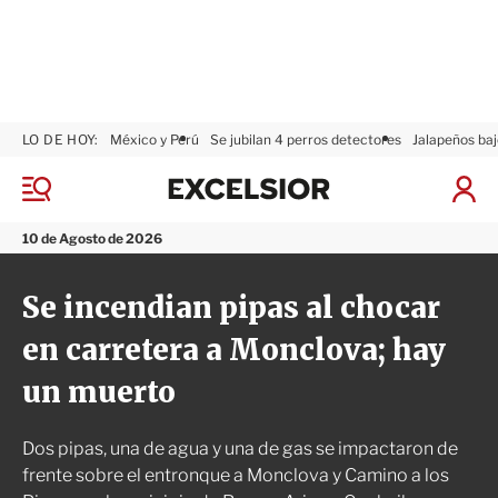
LO DE HOY:
México y Perú
Se jubilan 4 perros detectores
Jalapeños baj
E
x
M
I
c
e
n
n
e
i
10 de Agosto de 2026
ú
l
c
s
i
Se incendian pipas al chocar
i
a
o
r
en carretera a Monclova; hay
r
S
e
un muerto
s
i
ó
Dos pipas, una de agua y una de gas se impactaron de
n
frente sobre el entronque a Monclova y Camino a los