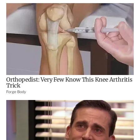
o
d
n
a
e
r
s
d
e
c
o
m
p
a
r
t
i
r