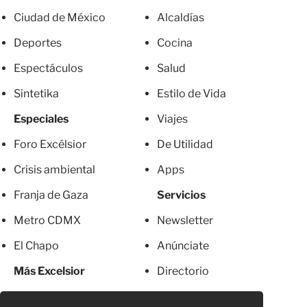
Ciudad de México
Alcaldías
Deportes
Cocina
Espectáculos
Salud
Sintetika
Estilo de Vida
Especiales
Viajes
Foro Excélsior
De Utilidad
Crisis ambiental
Apps
Franja de Gaza
Servicios
Metro CDMX
Newsletter
El Chapo
Anúnciate
Más Excelsior
Directorio
Mujeres
Suscripciones