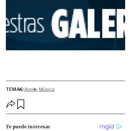
TEMAS:
Apple
Música
O
G
p
u
c
a
i
r