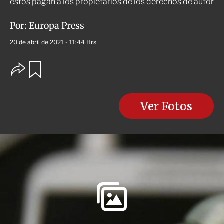
estos pagan a los propietarios de los derechos de autor
Por:
Europa Press
20 de abril de 2021 - 11:44 Hrs
O
G
u
p
a
c
r
i
d
o
Ver Fotos
a
n
r
e
s
d
e
c
o
m
p
a
r
t