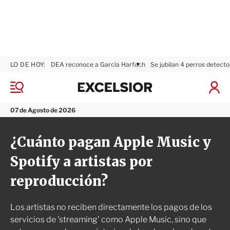
LO DE HOY:
DEA reconoce a García Harfuch
Se jubilan 4 perros detecto
E
x
M
I
c
e
n
n
e
i
07 de Agosto de 2026
ú
l
c
s
i
¿Cuánto pagan Apple Music y
i
a
o
r
Spotify a artistas por
r
S
e
reproducción?
s
i
ó
Los artistas no reciben directamente los pagos de los
n
servicios de 'streaming' como Apple Music, sino que