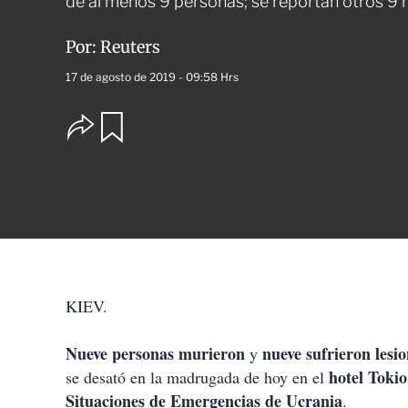
de al menos 9 personas; se reportan otros 9 
Por:
Reuters
17 de agosto de 2019 - 09:58 Hrs
O
G
u
p
a
c
r
i
d
o
a
n
r
e
s
d
e
c
KIEV.
o
m
p
Nueve personas murieron
nueve sufrieron lesi
y
a
hotel Tokio
se desató en la madrugada de hoy en el
r
t
Situaciones de Emergencias de Ucrania
.