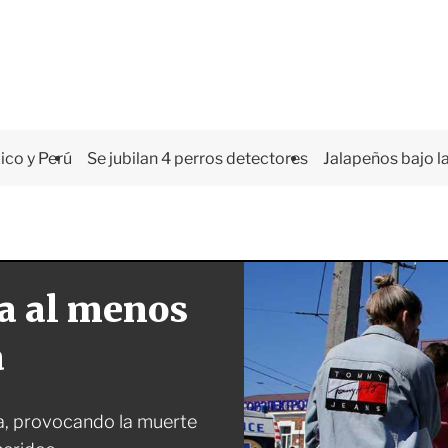
co y Perú
Se jubilan 4 perros detectores
Jalapeños bajo la
ja al menos
a
sa, provocando la muerte