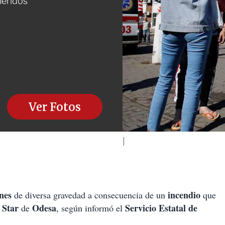
heridos
Ver Fotos
ones
incendio
de diversa gravedad a consecuencia de un
que
 Star
Odesa
Servicio Estatal de
de
, según informó el