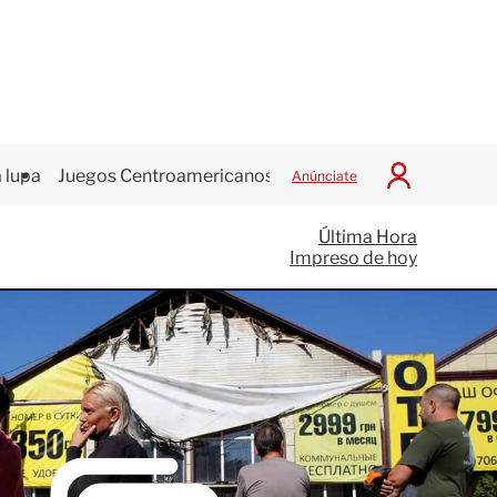
 lupa
Juegos Centroamericanos
Anúnciate
I
n
i
Última Hora
c
Impreso de hoy
i
a
r
S
e
s
i
ó
n