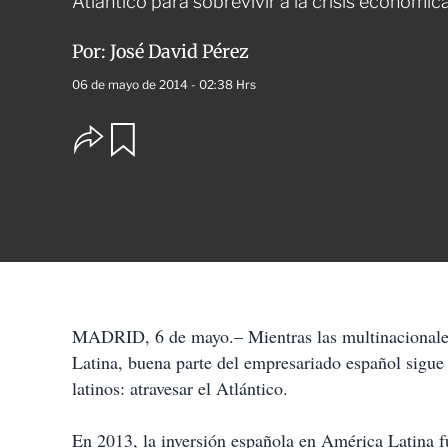
Atlántico para sobrevivir a la crisis económic
Por:
José David Pérez
06 de mayo de 2014 - 02:38 Hrs
O
G
u
p
a
c
r
i
d
o
a
n
r
e
s
d
e
c
MADRID, 6 de mayo.– Mientras las multinacionales
o
Latina, buena parte del empresariado español sigue 
m
p
latinos: atravesar el Atlántico.
a
r
t
En 2013, la inversión española en América Latina fu