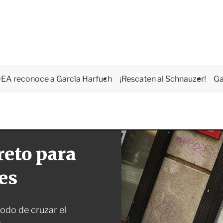
EA reconoce a García Harfuch
¡Rescaten al Schnauzer!
Ga
reto para
es
odo de cruzar el