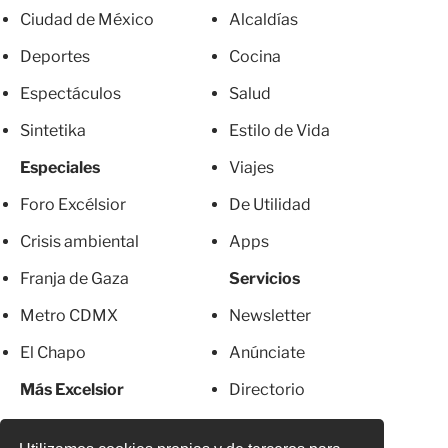
Ciudad de México
Alcaldías
Deportes
Cocina
Espectáculos
Salud
Sintetika
Estilo de Vida
Especiales
Viajes
Foro Excélsior
De Utilidad
Crisis ambiental
Apps
Franja de Gaza
Servicios
Metro CDMX
Newsletter
El Chapo
Anúnciate
Más Excelsior
Directorio
Mujeres
Suscripciones