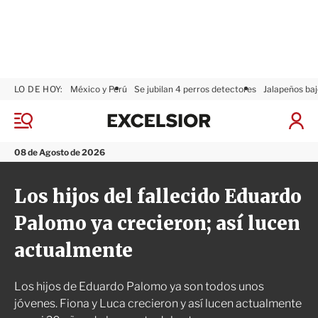
LO DE HOY:
México y Perú
Se jubilan 4 perros detectores
Jalapeños baj
E
x
M
I
c
e
n
n
e
i
08 de Agosto de 2026
ú
l
c
s
i
Los hijos del fallecido Eduardo
i
a
o
r
Palomo ya crecieron; así lucen
r
S
e
actualmente
s
i
ó
Los hijos de Eduardo Palomo ya son todos unos
n
jóvenes. Fiona y Luca crecieron y así lucen actualmente