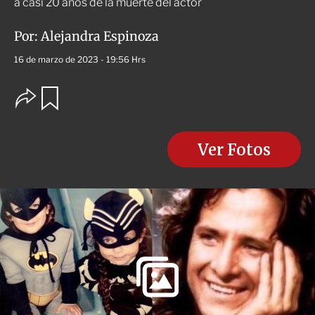
a casi 20 años de la muerte del actor
Por:
Alejandra Espinoza
16 de marzo de 2023 - 19:56 Hrs
O
G
u
p
a
c
r
i
d
o
Ver Fotos
a
n
r
e
s
d
e
c
o
m
p
a
r
t