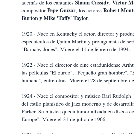
t
Shaun Cassidy
Víctor M
además de los cantantes
,
i
Pepe Guízar
Robert Mont
compositor
, los actores
r
Burton y Mike 'Taffy' Taylor
.
1920.- Nace en Kentucky el actor, director y produ
espectáculos de Quinn Martin y protagonista de ser
"Barnaby Jones". Muere el 11 de febrero de 1994.
1922.- Nace el director de cine estadunidense Arthu
las películas "El zurdo", "Pequeño gran hombre", "
humana", entre otras. Muere el 28 de septiembre d
1924.- Nace el compositor y músico Earl Rudolph 
del estilo pianístico de jazz moderno y de desarrol
Parker. Su música queda inmortalizada en discos c
Europe". Muere el 31 de julio de 1966.