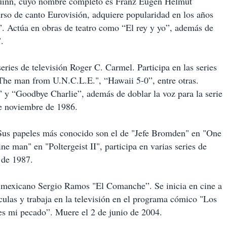
 Quinn, cuyo nombre completo es Franz Eugen Helmut
so de canto Eurovisión, adquiere popularidad en los años
 Actúa en obras de teatro como “El rey y yo”, además de
.
ries de televisión Roger C. Carmel. Participa en las series
"The man from U.N.C.L.E.", “Hawaii 5-0”, entre otras.
 y “Goodbye Charlie”, además de doblar la voz para la serie
e noviembre de 1986.
 Sus papeles más conocido son el de "Jefe Bromden" en "One
ne man" en "Poltergeist II", participa en varias series de
o de 1987.
ne mexicano Sergio Ramos "El Comanche”. Se inicia en cine a
culas y trabaja en la televisión en el programa cómico "Los
es mi pecado”. Muere el 2 de junio de 2004.