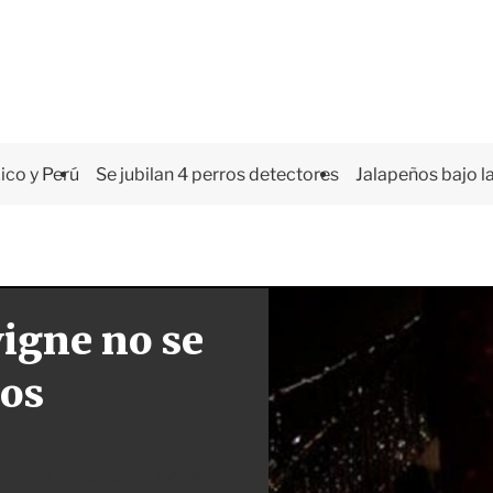
co y Perú
Se jubilan 4 perros detectores
Jalapeños bajo la
vigne no se
ños
mos 'El Comanche', Gwyneth