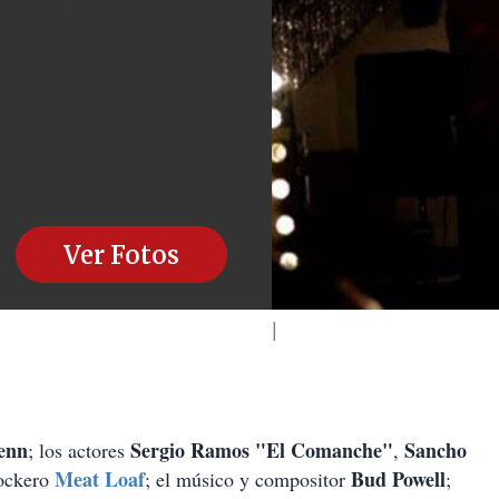
demás de los cantantes
Ver Fotos
enn
Sergio Ramos "El Comanche"
Sancho
; los actores
,
Meat Loaf
Bud Powell
rockero
; el músico y compositor
;