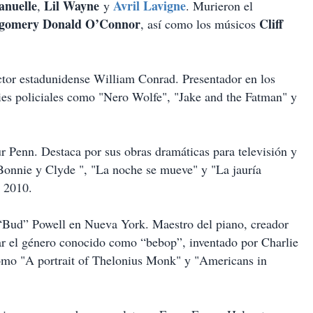
anuelle
Lil Wayne
Avril Lavigne
,
y
. Murieron el
gomery Donald O’Connor
Cliff
, así como los músicos
ctor estadunidense William Conrad. Presentador en los
ies policiales como "Nero Wolfe", "Jake and the Fatman" y
r Penn. Destaca por sus obras dramáticas para televisión y
Bonnie y Clyde ", "La noche se mueve" y "La jauría
e 2010.
“Bud” Powell en Nueva York. Maestro del piano, creador
lar el género conocido como “bebop”, inventado por Charlie
omo "A portrait of Thelonius Monk" y "Americans in