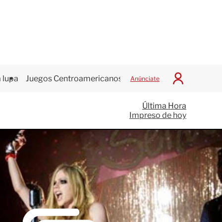
 lupa
Juegos Centroamericanos
Anúnciate
I
n
i
Última Hora
c
Impreso de hoy
i
a
r
S
e
s
i
ó
n