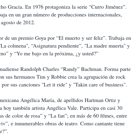
cho Gracia. En 1976 protagoniza la serie “Curro Jiménez”.
abaja en un gran número de producciones internacionales,
 agosto de 2012.
or de un premio Goya por “El muerto y ser feliz”. Trabaja en
"La colmena", “Asignatura pendiente”, "La madre muerta" y
omo” y “Yo me bajo en la próxima, ¿y usted?”
 canadiense Randolph Charles “Randy” Bachman. Forma parte
 sus hermanos Tim y Robbie crea la agrupación de rock
or sus canciones "Let it ride" y "Takin care of business".
 mexicana Angélica María, de apellidos Hartman Ortiz y
 hoy también artista Angélica Vale. Participa en casi 30
s de color de rosa” y “La fan”; en más de 60 filmes, entre
viv”, e innumerables obras de teatro. Como cantante tiene
r?”.