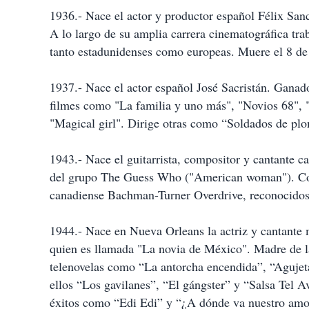
1936.- Nace el actor y productor español Félix San
A lo largo de su amplia carrera cinematográfica tr
tanto estadunidenses como europeas. Muere el 8 de
1937.- Nace el actor español José Sacristán. Ganad
filmes como "La familia y uno más", "Novios 68", 
"Magical girl". Dirige otras como “Soldados de pl
1943.- Nace el guitarrista, compositor y cantante
del grupo The Guess Who ("American woman"). Con
canadiense Bachman-Turner Overdrive, reconocidos p
1944.- Nace en Nueva Orleans la actriz y cantante
quien es llamada "La novia de México". Madre de la
telenovelas como “La antorcha encendida”, “Agujeta
ellos “Los gavilanes”, “El gángster” y “Salsa Tel A
éxitos como “Edi Edi” y “¿A dónde va nuestro amo