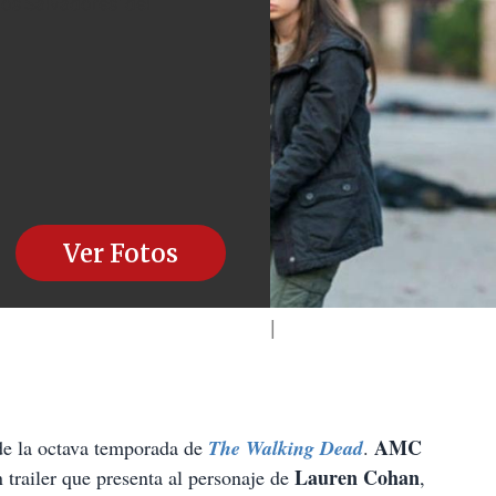
Los Salvadores' del
Ver Fotos
AMC
de la octava temporada de
The Walking Dead
.
Lauren Cohan
 trailer que presenta al personaje de
,