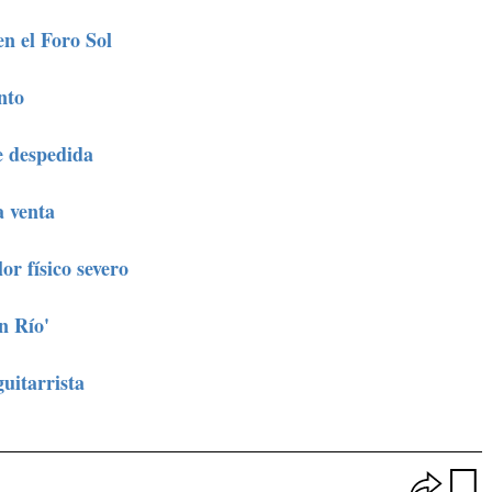
en el Foro Sol
nto
e despedida
a venta
r físico severo
n Río'
guitarrista
O