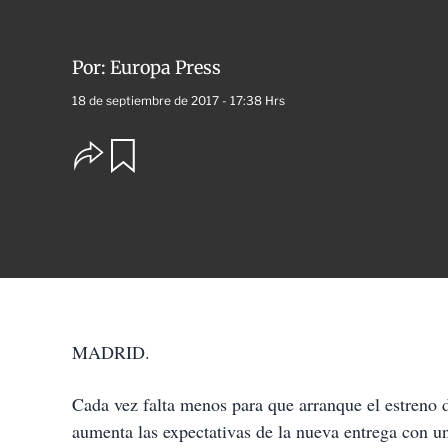
Hilltop en una cruzada con Rick y Ezequiel contra '
desalmado Negan
Por:
Europa Press
18 de septiembre de 2017 - 17:38 Hrs
O
G
u
p
a
c
r
i
d
o
a
n
r
e
s
d
e
c
MADRID.
o
m
p
Cada vez falta menos para que arranque el estreno 
a
aumenta las expectativas de la nueva entrega con un
r