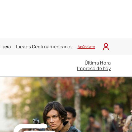
 lupa
Juegos Centroamericanos
Anúnciate
I
n
i
Última Hora
c
Impreso de hoy
i
a
r
S
e
s
i
ó
n