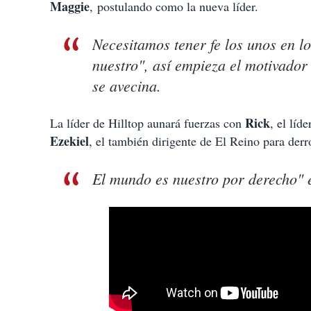
t
Maggie
, postulando como la nueva líder.
i
r
Necesitamos tener fe los unos en l
nuestro", así empieza el motivador
se avecina.
Rick
La líder de Hilltop aunará fuerzas con
, el líd
Ezekiel
, el también dirigente de El Reino para derr
El mundo es nuestro por derecho" 