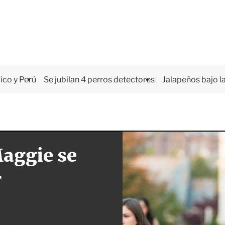
co y Perú
Se jubilan 4 perros detectores
Jalapeños bajo la
aggie se
r
ila como la estrega de