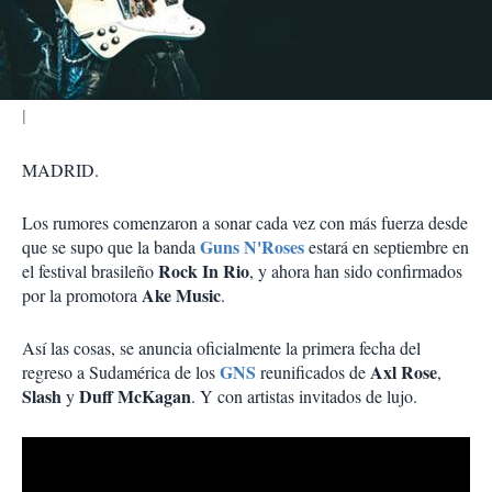
t
i
r
MADRID.
Los rumores comenzaron a sonar cada vez con más fuerza desde
Guns N'Roses
que se supo que la banda
estará en septiembre en
Rock In Rio
el festival brasileño
, y ahora han sido confirmados
Ake Music
por la promotora
.
Así las cosas, se anuncia oficialmente la primera fecha del
GNS
Axl Rose
regreso a Sudamérica de los
reunificados de
,
Slash
Duff McKagan
y
. Y con artistas invitados de lujo.