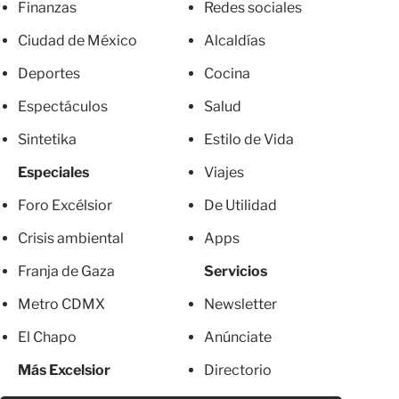
Finanzas
Redes sociales
Ciudad de México
Alcaldías
Deportes
Cocina
Espectáculos
Salud
Sintetika
Estilo de Vida
Especiales
Viajes
Foro Excélsior
De Utilidad
Crisis ambiental
Apps
Franja de Gaza
Servicios
Metro CDMX
Newsletter
El Chapo
Anúnciate
Más Excelsior
Directorio