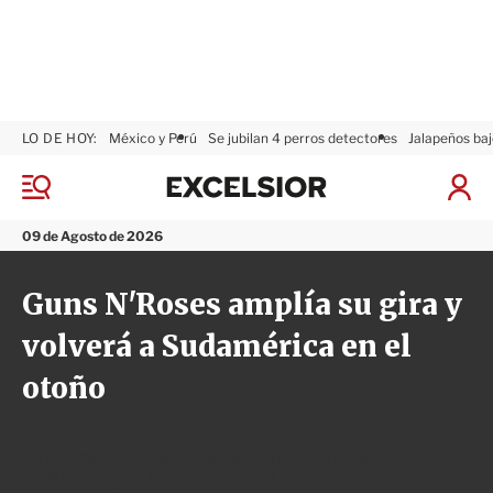
LO DE HOY:
México y Perú
Se jubilan 4 perros detectores
Jalapeños baj
E
x
M
I
c
e
n
n
e
i
09 de Agosto de 2026
ú
l
c
s
i
Guns N'Roses amplía su gira y
i
a
o
r
volverá a Sudamérica en el
r
S
e
otoño
s
i
ó
n
La banda angelina compuesta por Axl Rose, Slash y
Duff McKagan, tras actuar en el fstival de 'Rock In Rio'