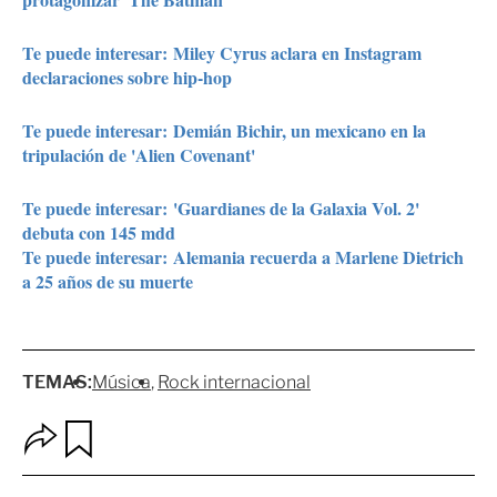
Te puede interesar: Miley Cyrus aclara en Instagram
declaraciones sobre hip-hop
Te puede interesar: Demián Bichir, un mexicano en la
tripulación de 'Alien Covenant'
Te puede interesar: 'Guardianes de la Galaxia Vol. 2'
debuta con 145 mdd
Te puede interesar: Alemania recuerda a Marlene Dietrich
a 25 años de su muerte
TEMAS:
Música
Rock internacional
O
G
p
u
c
a