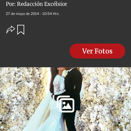
Por:
Redacción Excélsior
27 de mayo de 2014 - 10:54 Hrs
O
G
u
p
a
c
r
i
d
o
Ver Fotos
a
n
r
e
s
d
e
c
o
m
p
a
r
t
i
r