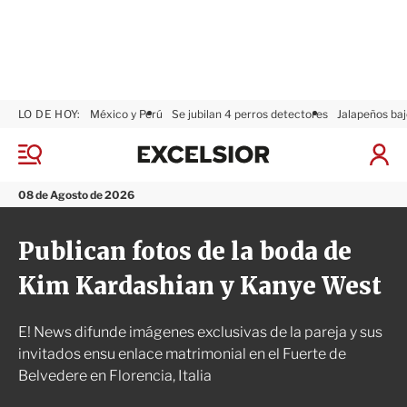
LO DE HOY:
México y Perú
Se jubilan 4 perros detectores
Jalapeños baj
E
x
M
I
c
e
n
n
e
i
08 de Agosto de 2026
ú
l
c
s
i
Publican fotos de la boda de
i
a
o
r
Kim Kardashian y Kanye West
r
S
e
s
E! News difunde imágenes exclusivas de la pareja y sus
i
ó
invitados ensu enlace matrimonial en el Fuerte de
n
Belvedere en Florencia, Italia