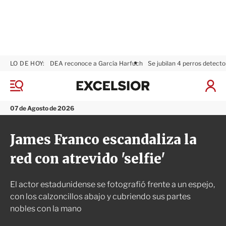
LO DE HOY:
DEA reconoce a García Harfuch
Se jubilan 4 perros detecto
E
x
M
I
c
e
n
n
e
i
07 de Agosto de 2026
ú
l
c
s
i
James Franco escandaliza la
i
a
o
r
red con atrevido 'selfie'
r
S
e
s
El actor estadunidense se fotografió frente a un espejo,
i
ó
con los calzoncillos abajo y cubriendo sus partes
n
nobles con la mano