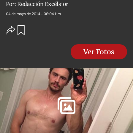
Por:
Redacción Excélsior
04 de mayo de 2014 - 08:04 Hrs
O
G
u
p
a
c
r
i
d
o
Ver Fotos
a
n
r
e
s
d
e
c
o
m
p
a
r
t
i
r