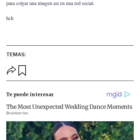
para colgar una imagen así en una red social.
hch
TEMAS:
O
G
p
u
c
a
i
r
o
d
n
a
e
r
s
d