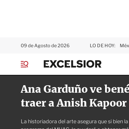
09 de Agosto de 2026
LO DE HOY:
Méxi
E
x
M
c
e
e
n
l
Ana Garduño ve benéf
ú
s
i
o
traer a Anish Kapoor
r
La historiadora del arte asegura que si bien la