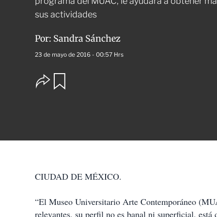
programa del MUAC, le ayudará a obtener má
sus actividades
Por:
Sandra Sánchez
23 de mayo de 2016 - 00:57 Hrs
O
G
u
p
a
c
r
i
d
o
a
n
r
e
s
d
e
c
CIUDAD DE MÉXICO.
o
m
p
“El Museo Universitario Arte Contemporáneo (MUAC
a
relevantes, su perfil no es banal ni superficial, es
r