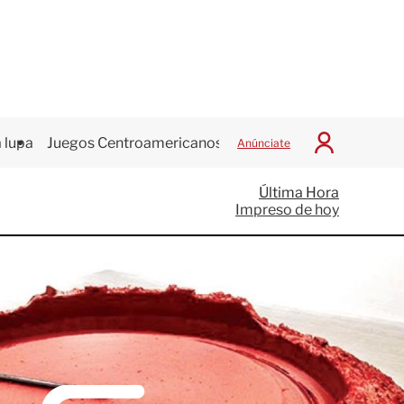
 lupa
Juegos Centroamericanos
Anúnciate
I
n
i
Última Hora
c
Impreso de hoy
i
a
r
S
e
s
i
ó
n