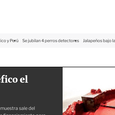
co y Perú
Se jubilan 4 perros detectores
Jalapeños bajo la
ico el
 muestra sale del