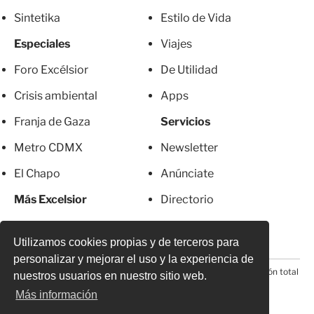
Sintetika
Estilo de Vida
Especiales
Viajes
Foro Excélsior
De Utilidad
Crisis ambiental
Apps
Franja de Gaza
Servicios
Metro CDMX
Newsletter
El Chapo
Anúnciate
Más Excelsior
Directorio
Mujeres
Suscripciones
Utilizamos cookies propias y de terceros para
personalizar y mejorar el uso y la experiencia de
© 2026 Todos los derechos reservados. Prohibida la reproducción total
nuestros usuarios en nuestro sitio web.
o parcial, incluyendo cualquier medio electrónico*
Más información