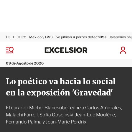
LO DE HOY:
México y Perú
Se jubilan 4 perros detectores
Jalapeños baj
E
x
M
I
c
e
n
n
e
i
09 de Agosto de 2026
ú
l
c
s
i
Lo poético va hacia lo social
i
a
o
r
en la exposición 'Gravedad'
r
S
e
s
El curador Michel Blancsubé reúne a Carlos Amorales,
i
ó
Malachi Farrell, Sofia Goscinski, Jean-Luc Moulène,
n
Fernando Palma y Jean-Marie Perdrix