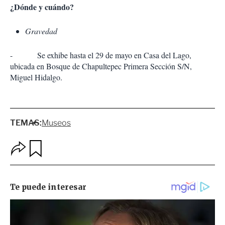
¿Dónde y cuándo?
Gravedad
- Se exhibe hasta el 29 de mayo en Casa del Lago,
ubicada en Bosque de Chapultepec Primera Sección S/N,
Miguel Hidalgo.
TEMAS:
Museos
O
G
p
u
c
a
i
r
o
d
n
a