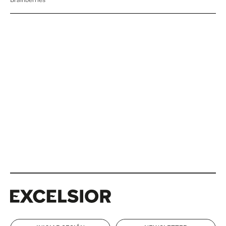
Excelsior
Excelsior