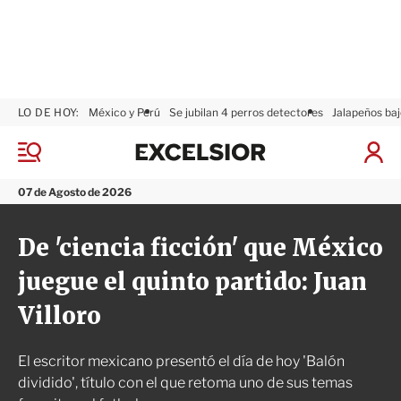
LO DE HOY:
México y Perú
Se jubilan 4 perros detectores
Jalapeños baj
E
x
M
I
c
e
n
n
e
i
07 de Agosto de 2026
ú
l
c
s
i
De 'ciencia ficción' que México
i
a
o
r
juegue el quinto partido: Juan
r
S
e
Villoro
s
i
ó
El escritor mexicano presentó el día de hoy 'Balón
n
dividido', título con el que retoma uno de sus temas