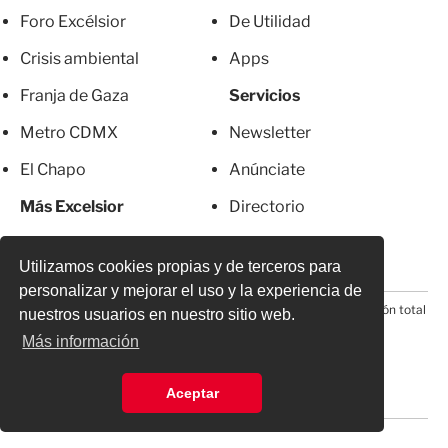
Foro Excélsior
De Utilidad
Crisis ambiental
Apps
Franja de Gaza
Servicios
Metro CDMX
Newsletter
El Chapo
Anúnciate
Más Excelsior
Directorio
Mujeres
Suscripciones
Utilizamos cookies propias y de terceros para
personalizar y mejorar el uso y la experiencia de
© 2026 Todos los derechos reservados. Prohibida la reproducción total
nuestros usuarios en nuestro sitio web.
o parcial, incluyendo cualquier medio electrónico*
Más información
Aceptar