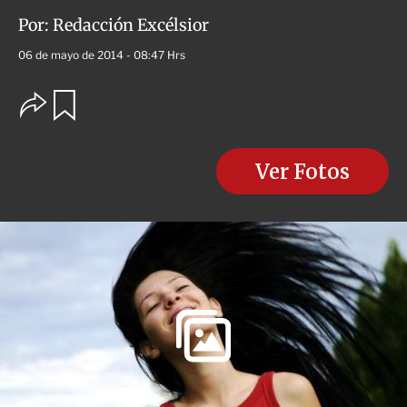
Por:
Redacción Excélsior
06 de mayo de 2014 - 08:47 Hrs
O
G
u
p
a
c
r
i
d
o
Ver Fotos
a
n
r
e
s
d
e
c
o
m
p
a
r
t
i