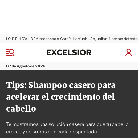
LO DE HOY:
DEA reconoce a García Harfuch
Se jubilan 4 perros detecto
E
x
M
I
c
e
n
n
e
i
07 de Agosto de 2026
ú
l
c
s
i
Tips: Shampoo casero para
i
a
o
r
acelerar el crecimiento del
r
S
e
cabello
s
i
ó
Te mostramos una solución casera para que tu cabello
n
crezca y no sufras con cada despuntada