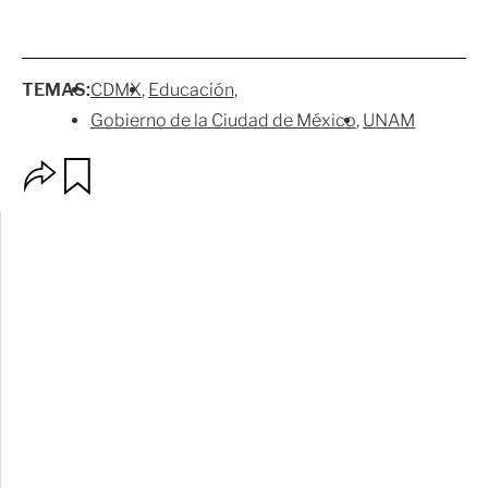
TEMAS:
CDMX
Educación
Gobierno de la Ciudad de México
UNAM
O
G
p
u
c
a
i
r
o
d
n
a
e
r
s
d
e
c