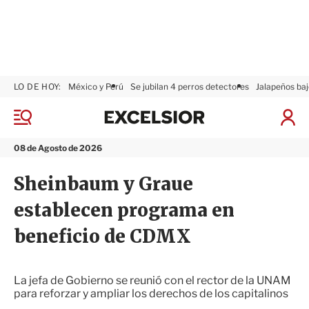
LO DE HOY:
México y Perú
Se jubilan 4 perros detectores
Jalapeños baj
E
x
M
I
c
e
n
n
e
i
08 de Agosto de 2026
ú
l
c
s
i
Sheinbaum y Graue
i
a
o
r
establecen programa en
r
S
e
beneficio de CDMX
s
i
ó
n
La jefa de Gobierno se reunió con el rector de la UNAM
para reforzar y ampliar los derechos de los capitalinos