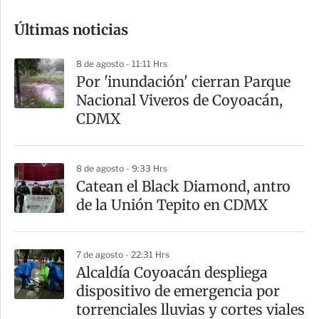
o
Últimas noticias
m
p
8 de agosto - 11:11 Hrs
a
Por 'inundación' cierran Parque
r
Nacional Viveros de Coyoacán,
t
CDMX
i
r
8 de agosto - 9:33 Hrs
Catean el Black Diamond, antro
de la Unión Tepito en CDMX
7 de agosto - 22:31 Hrs
Alcaldía Coyoacán despliega
dispositivo de emergencia por
torrenciales lluvias y cortes viales