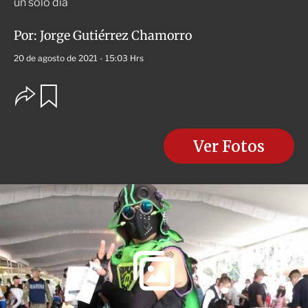
un solo día
Por:
Jorge Gutiérrez Chamorro
20 de agosto de 2021 - 15:03 Hrs
O
G
u
p
a
c
r
i
d
o
Ver Fotos
a
n
r
e
s
d
e
c
o
m
p
a
r
t