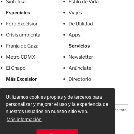
Sintetika
Estilo de Vida
Especiales
Viajes
Foro Excélsior
De Utilidad
Crisis ambiental
Apps
Franja de Gaza
Servicios
Metro CDMX
Newsletter
El Chapo
Anúnciate
Más Excelsior
Directorio
Mujeres
Suscripciones
Utilizamos cookies propias y de terceros para
personalizar y mejorar el uso y la experiencia de
© 2026 Todos los derechos reservados. Prohibida la reproducción total
nuestros usuarios en nuestro sitio web.
o parcial, incluyendo cualquier medio electrónico*
Más información