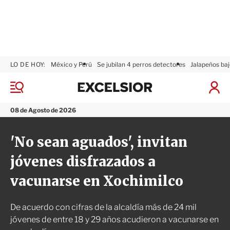
LO DE HOY:
México y Perú
Se jubilan 4 perros detectores
Jalapeños baj
E
x
M
I
c
e
n
n
e
i
08 de Agosto de 2026
ú
l
c
s
i
'No sean aguados', invitan
i
a
o
r
jóvenes disfrazados a
r
S
e
vacunarse en Xochimilco
s
i
ó
De acuerdo con cifras de la alcaldía más de 24 mil
n
jóvenes de entre 18 y 29 años acudieron a vacunarse en