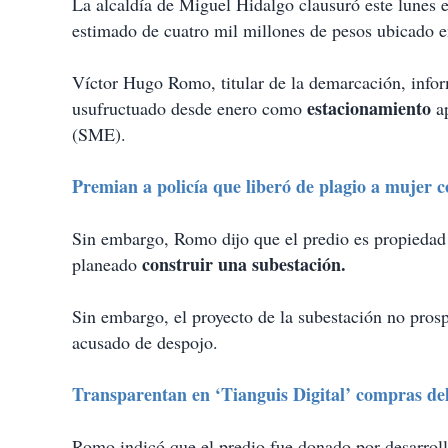
La alcaldía de Miguel Hidalgo clausuró este lunes e
a
estimado de cuatro mil millones de pesos ubicado 
r
t
i
Víctor Hugo Romo, titular de la demarcación, infor
r
estacionamiento
usufructuado desde enero como
a
(SME).
Premian a policía que liberó de plagio a mujer 
Sin embargo, Romo dijo que el predio es propiedad 
construir una subestación.
planeado
Sin embargo, el proyecto de la subestación no prosp
acusado de despojo.
Transparentan en ‘Tianguis Digital’ compras
Romo indicó que el predio fue donado por desarroll