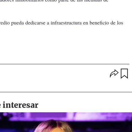
edio pueda dedicarse a infraestructura en beneficio de los
O
p
u
c
a
i
r
o
d
n
a
e
r
s