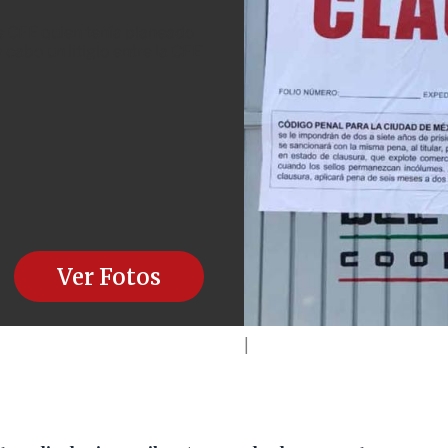
e CFE quien tenía planeado
 cabo un litigio entre la CFE
Ver Fotos