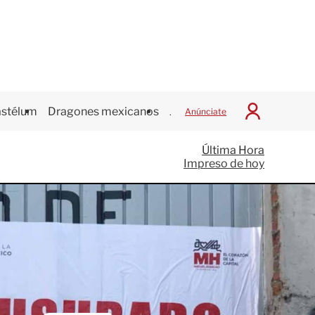
stélum
Dragones mexicanos
Juegos Centroamericanos
Anúnciate
I
n
i
Última Hora
c
Impreso de hoy
i
a
r
S
e
s
i
ó
n