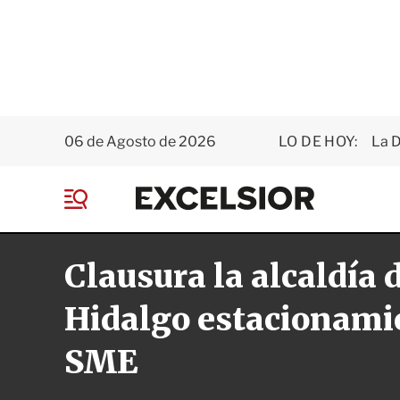
06 de Agosto de 2026
LO DE HOY:
La D
E
x
M
c
e
e
n
l
Clausura la alcaldía 
ú
s
i
o
Hidalgo estacionami
r
SME