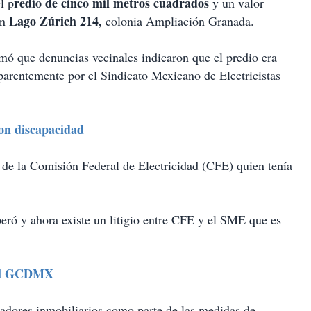
redio de cinco mil metros cuadrados
l p
y un valor
Lago Zúrich 214,
en
colonia Ampliación Granada.
mó que denuncias vecinales indicaron que el predio era
parentemente por el Sindicato Mexicano de Electricistas
con discapacidad
de la Comisión Federal de Electricidad (CFE) quien tenía
eró y ahora existe un litigio entre CFE y el SME que es
 del GCDMX
adores inmobiliarios como parte de las medidas de