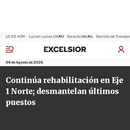
LO DE HOY:
Lucran cursos UNAM
Gerardo Mérida
Decreto de Transpa
E
x
M
I
c
e
n
n
e
i
06 de Agosto de 2026
ú
l
c
s
i
Continúa rehabilitación en Eje
i
a
o
r
1 Norte; desmantelan últimos
r
S
e
puestos
s
i
ó
n
Sigue la recuperación del último tramo de la vialidad
cuya inversión total será de 25 millones de pesos para