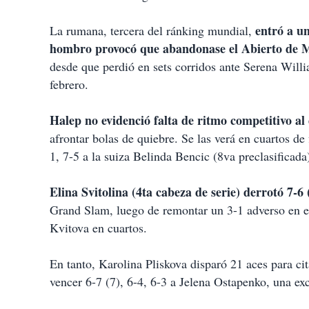
i
r
entró a un
La rumana, tercera del ránking mundial,
hombro provocó que abandonase el Abierto de 
desde que perdió en sets corridos ante Serena Willia
febrero.
Halep no evidenció falta de ritmo competitivo al
afrontar bolas de quiebre. Se las verá en cuartos de
1, 7-5 a la suiza Belinda Bencic (8va preclasificada
Elina Svitolina (4ta cabeza de serie) derrotó 7-6
Grand Slam, luego de remontar un 3-1 adverso en el
Kvitova en cuartos.
En tanto, Karolina Pliskova disparó 21 aces para c
vencer 6-7 (7), 6-4, 6-3 a Jelena Ostapenko, una e