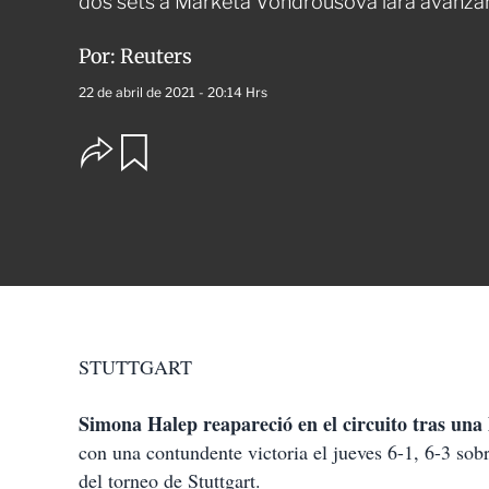
dos sets a Marketa Vondrousova lara avanzar 
Por:
Reuters
22 de abril de 2021 - 20:14 Hrs
O
G
u
p
a
c
r
i
d
o
a
n
r
e
s
d
e
c
STUTTGART
o
m
p
Simona Halep reapareció en el circuito tras una
a
con una contundente victoria el jueves 6-1, 6-3 sob
r
t
del torneo de Stuttgart.