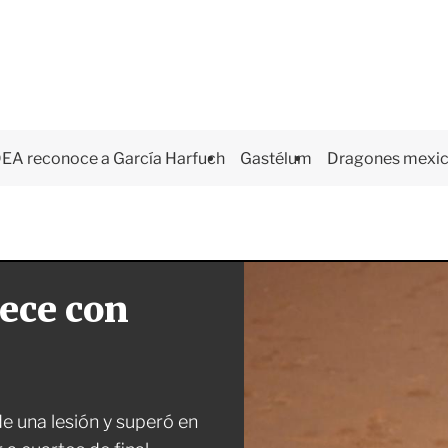
EA reconoce a García Harfuch
Gastélum
Dragones mexi
ece con
de una lesión y superó en