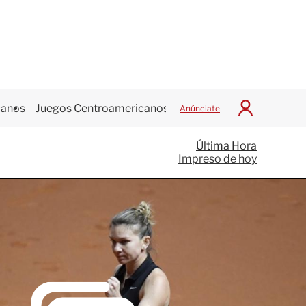
canos
Juegos Centroamericanos
Anúnciate
I
n
i
Última Hora
c
Impreso de hoy
i
a
r
S
e
s
i
ó
n