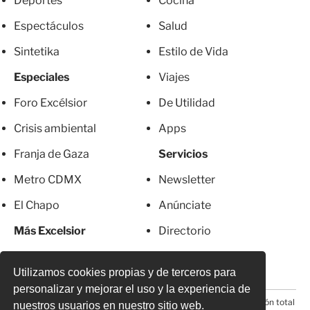
Deportes
Cocina
Espectáculos
Salud
Sintetika
Estilo de Vida
Especiales
Viajes
Foro Excélsior
De Utilidad
Crisis ambiental
Apps
Franja de Gaza
Servicios
Metro CDMX
Newsletter
El Chapo
Anúnciate
Más Excelsior
Directorio
Mujeres
Suscripciones
Utilizamos cookies propias y de terceros para
personalizar y mejorar el uso y la experiencia de
© 2026 Todos los derechos reservados. Prohibida la reproducción total
nuestros usuarios en nuestro sitio web.