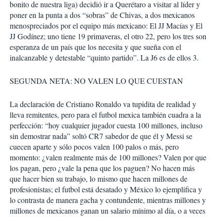
bonito de nuestra liga) decidió ir a Querétaro a visitar al líder y
poner en la punta a dos “sobras” de Chivas, a dos mexicanos
menospreciados por el equipo más mexicano: El JJ Macías y El
JJ Godínez; uno tiene 19 primaveras, el otro 22, pero los tres son
esperanza de un país que los necesita y que sueña con el
inalcanzable y detestable “quinto partido”. La J6 es de ellos 3.
SEGUNDA NETA: NO VALEN LO QUE CUESTAN
La declaración de Cristiano Ronaldo va tupidita de realidad y
lleva remitentes, pero para el futbol mexica también cuadra a la
perfección: “hoy cualquier jugador cuesta 100 millones, incluso
sin demostrar nada” soltó CR7 sabedor de que él y Messi se
cuecen aparte y sólo pocos valen 100 palos o más, pero
momento: ¿valen realmente más de 100 millones? Valen por que
los pagan, pero ¿vale la pena que los paguen? No hacen más
que hacer bien su trabajo, lo mismo que hacen millones de
profesionistas; el futbol está desatado y México lo ejemplifica y
lo contrasta de manera gacha y contundente, mientras millones y
millones de mexicanos ganan un salario mínimo al día, o a veces