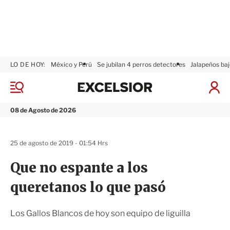
LO DE HOY:
México y Perú
Se jubilan 4 perros detectores
Jalapeños baj
E
x
M
I
c
e
n
n
e
i
08 de Agosto de 2026
ú
l
c
s
i
i
a
25 de agosto de 2019 - 01:54 Hrs
o
r
r
S
Que no espante a los
e
s
queretanos lo que pasó
i
ó
n
Los Gallos Blancos de hoy son equipo de liguilla