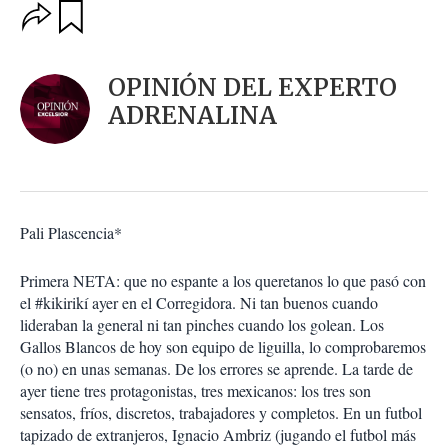
O
G
u
p
a
c
r
i
d
OPINIÓN DEL EXPERTO
o
a
n
ADRENALINA
r
e
s
d
e
c
o
Pali Plascencia*
m
p
a
Primera NETA: que no espante a los queretanos lo que pasó con
r
el #kikirikí ayer en el Corregidora. Ni tan buenos cuando
t
lideraban la general ni tan pinches cuando los golean. Los
i
Gallos Blancos de hoy son equipo de liguilla, lo comprobaremos
r
(o no) en unas semanas. De los errores se aprende. La tarde de
ayer tiene tres protagonistas, tres mexicanos: los tres son
sensatos, fríos, discretos, trabajadores y completos. En un futbol
tapizado de extranjeros, Ignacio Ambriz (jugando el futbol más