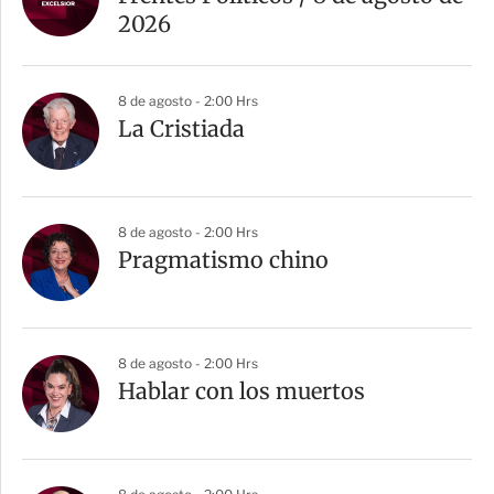
t
2026
i
r
8 de agosto - 2:00 Hrs
La Cristiada
8 de agosto - 2:00 Hrs
Pragmatismo chino
8 de agosto - 2:00 Hrs
Hablar con los muertos