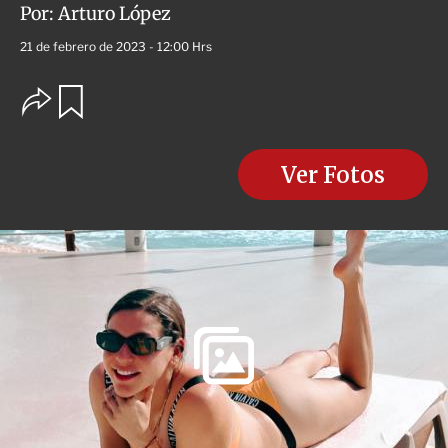
Por:
Arturo López
21 de febrero de 2023 - 12:00 Hrs
O
G
u
p
a
c
r
i
d
o
Ver Fotos
a
n
r
e
s
d
e
c
o
m
p
a
r
t
i
r