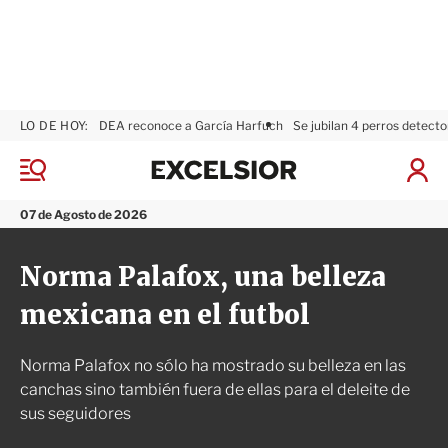
LO DE HOY:
DEA reconoce a García Harfuch
Se jubilan 4 perros detecto
E
x
M
I
c
e
n
n
e
i
07 de Agosto de 2026
ú
l
c
s
i
Norma Palafox, una belleza
i
a
o
r
mexicana en el futbol
r
S
e
s
Norma Palafox no sólo ha mostrado su belleza en las
i
ó
canchas sino también fuera de ellas para el deleite de
n
sus seguidores