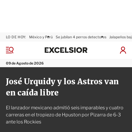
LO DE HOY:
México y Perú
Se jubilan 4 perros detectores
Jalapeños baj
E
x
M
I
c
e
n
n
e
i
09 de Agosto de 2026
ú
l
c
s
i
José Urquidy y los Astros van
i
a
o
r
en caída libre
r
S
e
s
El lanzador mexicano admitió seis imparables y cuatro
i
ó
carreras en el tropiezo de Hpuston por Pizarra de 6-3
n
ante los Rockies