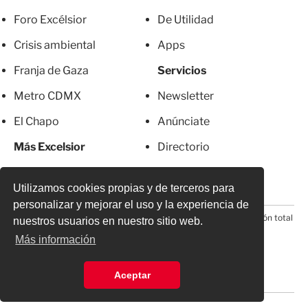
Foro Excélsior
De Utilidad
Crisis ambiental
Apps
Franja de Gaza
Servicios
Metro CDMX
Newsletter
El Chapo
Anúnciate
Más Excelsior
Directorio
Mujeres
Suscripciones
Utilizamos cookies propias y de terceros para
personalizar y mejorar el uso y la experiencia de
© 2026 Todos los derechos reservados. Prohibida la reproducción total
nuestros usuarios en nuestro sitio web.
o parcial, incluyendo cualquier medio electrónico*
Más información
Aceptar