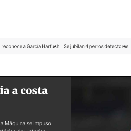
 reconoce a García Harfuch
Se jubilan 4 perros detectores
ia a costa
 La Máquina se impuso