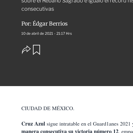
sobre el Rebaño Sagrado e igualó el récord hi
consecutivas
Por:
Édgar Berrios
10 de abril de 2021 - 21:17 Hrs
O
G
u
p
a
c
r
i
d
o
a
n
r
e
s
d
e
c
CIUDAD DE MÉXICO.
o
m
p
Cruz Azul
sigue intratable en el Guard1anes 2021 
a
manera consecutiva su victoria número 12
, empa
r