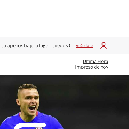
Jalapeños bajo la lupa
Juegos Centroamericanos
Anúnciate
I
n
i
Última Hora
c
Impreso de hoy
i
a
r
S
e
s
i
ó
n