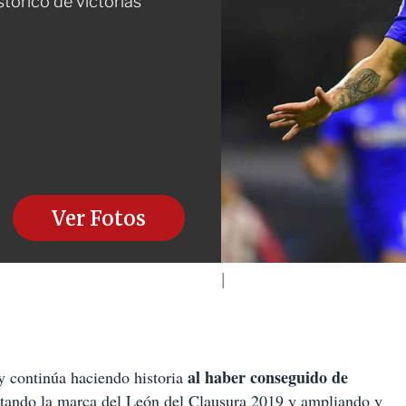
stórico de victorias
Ver Fotos
al haber conseguido de
y continúa haciendo historia
tando la marca del León del Clausura 2019 y ampliando y