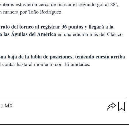
nteros estuvieron cerca de marcar el segundo gol al 88’,
n manera por Toño Rodríguez.
rato del torneo al registrar 36 puntos y llegará a la
 las Águilas del América
en una edición más del Clásico
ona baja de la tabla de posiciones, teniendo cuesta arriba
al contar hasta el momento con 16 unidades.
O
ga MX
p
u
c
a