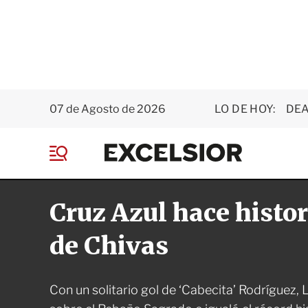
07 de Agosto de 2026
LO DE HOY:
DEA
E
x
M
c
e
e
n
l
Cruz Azul hace histor
ú
s
i
o
de Chivas
r
Con un solitario gol de ‘Cabecita’ Rodríguez,