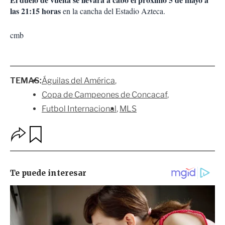
las 21:15 horas
en la cancha del Estadio Azteca.
cmb
TEMAS:
Águilas del América
Copa de Campeones de Concacaf
Futbol Internacional
MLS
O
G
p
u
c
a
i
r
o
d
n
a
e
r