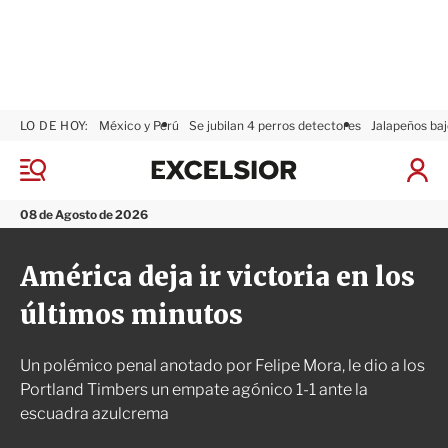
LO DE HOY:
México y Perú
Se jubilan 4 perros detectores
Jalapeños baj
E
x
M
I
c
e
n
n
e
i
08 de Agosto de 2026
ú
l
c
s
i
América deja ir victoria en los
i
a
o
r
últimos minutos
r
S
e
s
Un polémico penal anotado por Felipe Mora, le dio a los
i
ó
Portland Timbers un empate agónico 1-1 ante la
n
escuadra azulcrema