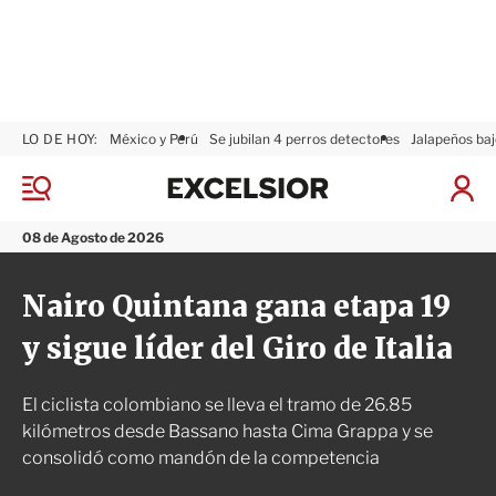
LO DE HOY:
México y Perú
Se jubilan 4 perros detectores
Jalapeños baj
E
x
M
I
c
e
n
n
e
i
08 de Agosto de 2026
ú
l
c
s
i
Nairo Quintana gana etapa 19
i
a
o
r
y sigue líder del Giro de Italia
r
S
e
s
El ciclista colombiano se lleva el tramo de 26.85
i
ó
kilómetros desde Bassano hasta Cima Grappa y se
n
consolidó como mandón de la competencia