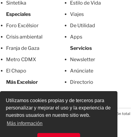
Sintetika
Estilo de Vida
Especiales
Viajes
Foro Excélsior
De Utilidad
Crisis ambiental
Apps
Franja de Gaza
Servicios
Metro CDMX
Newsletter
El Chapo
Anúnciate
Más Excelsior
Directorio
Mujeres
Suscripciones
Utilizamos cookies propias y de terceros para
personalizar y mejorar el uso y la experiencia de
© 2026 Todos los derechos reservados. Prohibida la reproducción total
nuestros usuarios en nuestro sitio web.
o parcial, incluyendo cualquier medio electrónico*
Más información