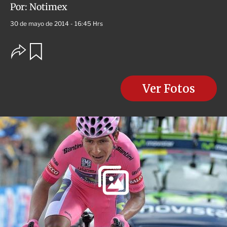
Por:
Notimex
30 de mayo de 2014 - 16:45 Hrs
O
G
u
p
a
c
r
i
d
o
Ver Fotos
a
n
r
e
s
d
e
c
o
m
p
a
r
t
i
r