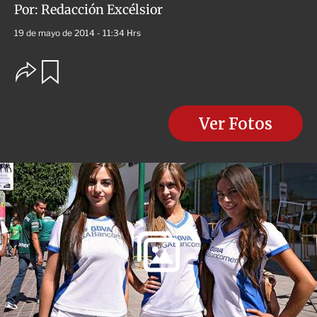
Por:
Redacción Excélsior
19 de mayo de 2014 - 11:34 Hrs
O
G
u
p
a
c
r
i
d
o
Ver Fotos
a
n
r
e
s
d
e
c
o
m
p
a
r
t
i
r