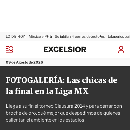
LO DE HOY:
México y Perú
Se jubilan 4 perros detectores
Jalapeños baj
E
x
M
I
c
e
n
n
e
i
09 de Agosto de 2026
ú
l
c
s
i
FOTOGALERÍA: Las chicas de
i
a
o
r
la final en la Liga MX
r
S
e
s
Llega a su fin el torneo Clausura 2014 y para cerrar con
i
ó
broche de oro, qué mejor que despedirnos de quienes
n
calientan el ambiente en los estadios