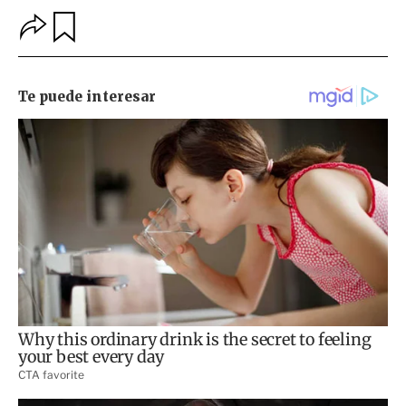
O
G
p
u
c
a
i
r
o
d
n
a
e
r
s
d
e
c
o
m
p
a
r