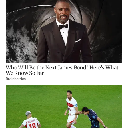
t
i
r