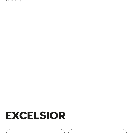
Excelsior
Excelsior