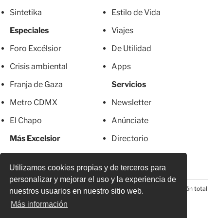
Sintetika
Estilo de Vida
Especiales
Viajes
Foro Excélsior
De Utilidad
Crisis ambiental
Apps
Franja de Gaza
Servicios
Metro CDMX
Newsletter
El Chapo
Anúnciate
Más Excelsior
Directorio
Mujeres
Suscripciones
Utilizamos cookies propias y de terceros para
personalizar y mejorar el uso y la experiencia de
© 2026 Todos los derechos reservados. Prohibida la reproducción total
nuestros usuarios en nuestro sitio web.
o parcial, incluyendo cualquier medio electrónico*
Más información