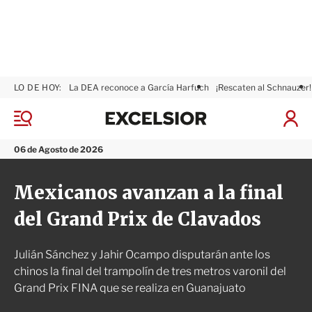
LO DE HOY:
La DEA reconoce a García Harfuch
¡Rescaten al Schnauzer!
E
x
M
I
c
e
n
n
e
i
06 de Agosto de 2026
ú
l
c
s
i
Mexicanos avanzan a la final
i
a
o
r
del Grand Prix de Clavados
r
S
e
s
Julián Sánchez y Jahir Ocampo disputarán ante los
i
ó
chinos la final del trampolín de tres metros varonil del
n
Grand Prix FINA que se realiza en Guanajuato