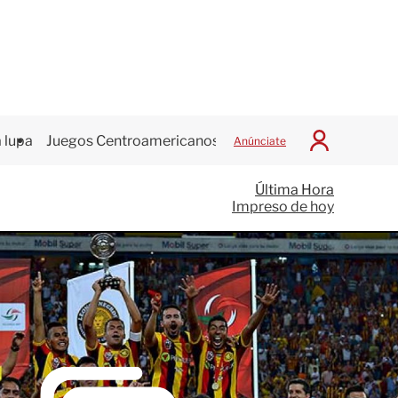
 lupa
Juegos Centroamericanos
Anúnciate
I
n
i
Última Hora
c
Impreso de hoy
i
a
r
S
e
s
i
ó
n