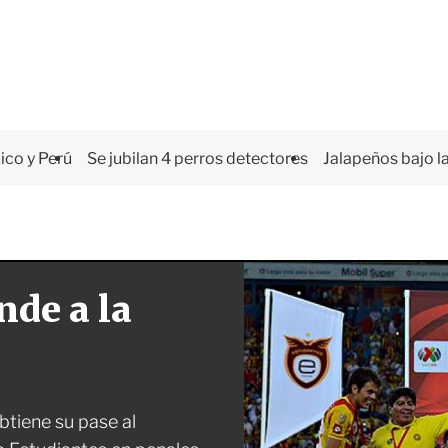
co y Perú
Se jubilan 4 perros detectores
Jalapeños bajo la
nde a la
btiene su pase al