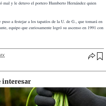
aró mal y le detuvo el portero Humberto Hernández quien
 puso a festejar a los tapatíos de la U. de G., que tomará en
lante, equipo que curiosamente logró su ascenso en 1991 con
O
 MX
p
u
c
a
i
r
o
d
n
a
e
r
s