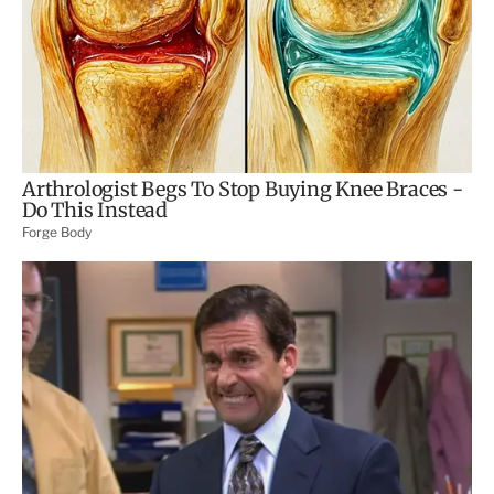
s
d
e
c
o
m
p
a
r
t
i
r