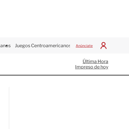
canos
Juegos Centroamericanos
Anúnciate
I
n
i
Última Hora
c
Impreso de hoy
i
a
r
S
e
s
i
ó
n