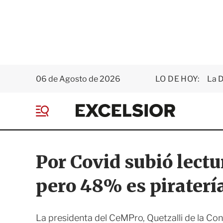
06 de Agosto de 2026
LO DE HOY:
La D
E
x
M
c
e
e
n
l
ú
s
Por Covid subió lectu
i
o
pero 48% es piraterí
r
La presidenta del CeMPro, Quetzalli de la C