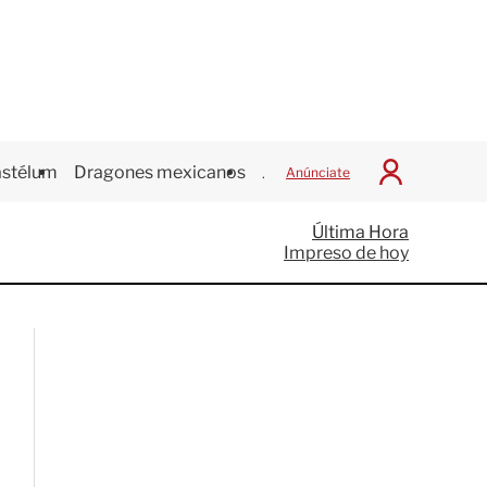
stélum
Dragones mexicanos
Juegos Centroamericanos
Anúnciate
I
n
i
Última Hora
c
Impreso de hoy
i
a
r
S
e
s
i
ó
n