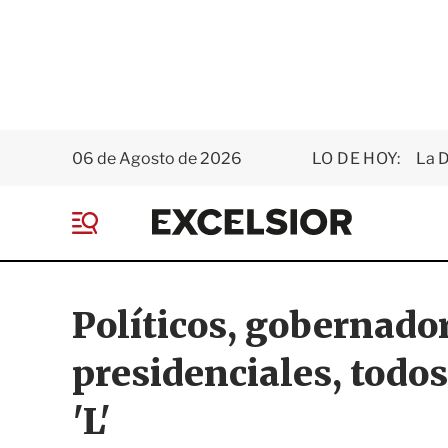
06 de Agosto de 2026
LO DE HOY:
La D
E
x
M
c
e
e
n
l
ú
s
Políticos, gobernado
i
o
presidenciales, todos
r
'L'