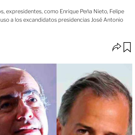
os, expresidentes, como Enrique Peña Nieto, Felipe
cluso a los excandidatos presidencias José Antonio
O
u
p
a
c
r
i
d
o
a
n
r
e
s
d
e
c
o
m
p
a
r