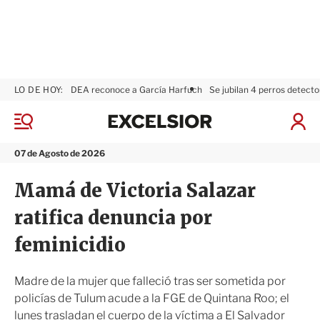
LO DE HOY:
DEA reconoce a García Harfuch
Se jubilan 4 perros detecto
E
x
M
I
c
e
n
n
e
i
07 de Agosto de 2026
ú
l
c
s
i
Mamá de Victoria Salazar
i
a
o
r
ratifica denuncia por
r
S
e
feminicidio
s
i
ó
Madre de la mujer que falleció tras ser sometida por
n
policías de Tulum acude a la FGE de Quintana Roo; el
lunes trasladan el cuerpo de la víctima a El Salvador