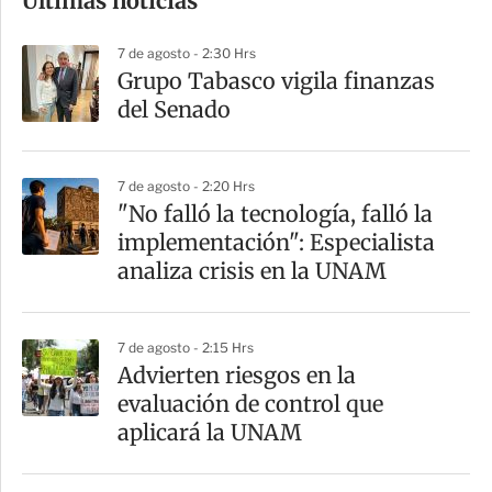
Últimas noticias
m
p
7 de agosto - 2:30 Hrs
a
Grupo Tabasco vigila finanzas
r
del Senado
t
i
7 de agosto - 2:20 Hrs
r
"No falló la tecnología, falló la
implementación": Especialista
analiza crisis en la UNAM
7 de agosto - 2:15 Hrs
Advierten riesgos en la
evaluación de control que
aplicará la UNAM