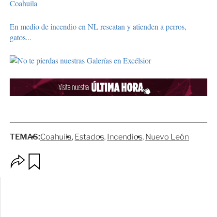
Coahuila
En medio de incendio en NL rescatan y atienden a perros,
gatos...
TEMAS:
Coahuila
Estados
Incendios
Nuevo León
O
G
p
u
c
a
i
r
o
d