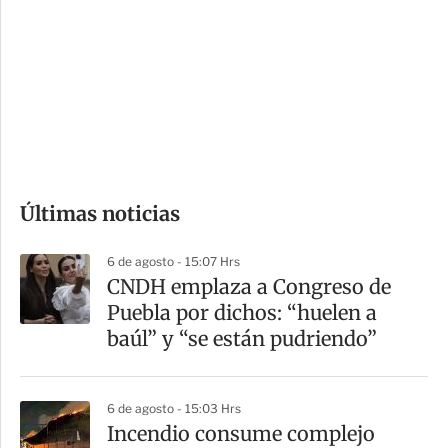
n
a
e
r
s
d
e
c
o
Últimas noticias
m
p
6 de agosto - 15:07 Hrs
a
CNDH emplaza a Congreso de
r
Puebla por dichos: “huelen a
t
baúl” y “se están pudriendo”
i
r
6 de agosto - 15:03 Hrs
Incendio consume complejo