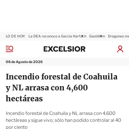
LO DE HOY:
La DEA reconoce a García Harfuch
Gastélum
Dragones m
E
x
M
I
c
e
n
n
e
i
06 de Agosto de 2026
ú
l
c
s
i
Incendio forestal de Coahuila
i
a
o
r
y NL arrasa con 4,600
r
S
e
hectáreas
s
i
ó
Incendio forestal de Coahuila y NL arrasa con 4,600
n
hectáreas y sigue vivo; sólo han podido controlar al 40
por ciento