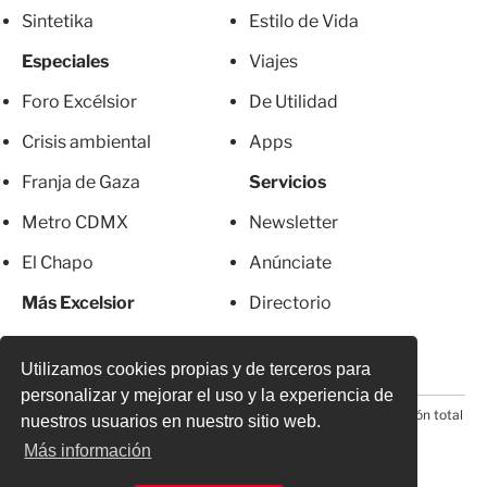
Sintetika
Estilo de Vida
Especiales
Viajes
Foro Excélsior
De Utilidad
Crisis ambiental
Apps
Franja de Gaza
Servicios
Metro CDMX
Newsletter
El Chapo
Anúnciate
Más Excelsior
Directorio
Mujeres
Suscripciones
Utilizamos cookies propias y de terceros para
personalizar y mejorar el uso y la experiencia de
© 2026 Todos los derechos reservados. Prohibida la reproducción total
nuestros usuarios en nuestro sitio web.
o parcial, incluyendo cualquier medio electrónico*
Más información