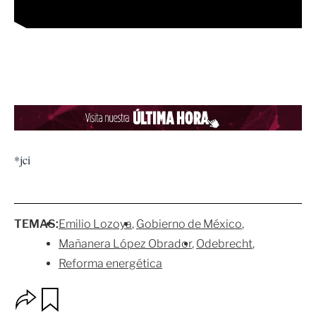
*jci
TEMAS:
Emilio Lozoya
Gobierno de México
Mañanera López Obrador
Odebrecht
Reforma energética
O
G