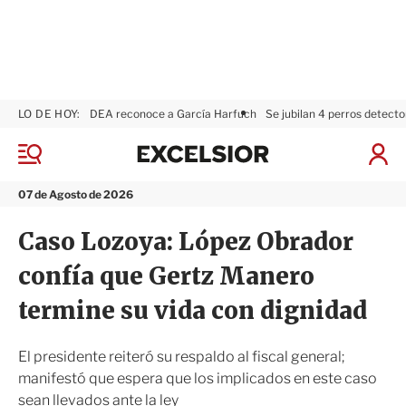
LO DE HOY:
DEA reconoce a García Harfuch
Se jubilan 4 perros detecto
E
x
M
I
c
e
n
n
e
i
07 de Agosto de 2026
ú
l
c
s
i
Caso Lozoya: López Obrador
i
a
o
r
confía que Gertz Manero
r
S
e
termine su vida con dignidad
s
i
ó
El presidente reiteró su respaldo al fiscal general;
n
manifestó que espera que los implicados en este caso
sean llevados ante la ley