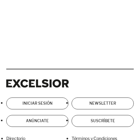
Excelsior
Excelsior
INICIAR SESIÓN
NEWSLETTER
ANÚNCIATE
SUSCRÍBETE
Directorio
Términos y Condiciones