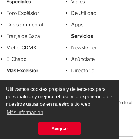
Especiales
Viajes
Foro Excélsior
De Utilidad
Crisis ambiental
Apps
Franja de Gaza
Servicios
Metro CDMX
Newsletter
El Chapo
Anúnciate
Más Excelsior
Directorio
Mujeres
Suscripciones
Utilizamos cookies propias y de terceros para
personalizar y mejorar el uso y la experiencia de
© 2026 Todos los derechos reservados. Prohibida la reproducción total
nuestros usuarios en nuestro sitio web.
o parcial, incluyendo cualquier medio electrónico*
Más información
Aceptar