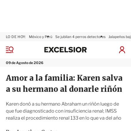
LO DE HOY:
México y Perú
Se jubilan 4 perros detectores
Jalapeños baj
E
x
M
I
c
e
n
n
e
i
09 de Agosto de 2026
ú
l
c
s
i
Amor a la familia: Karen salva
i
a
o
r
a su hermano al donarle riñón
r
S
e
s
Karen donó a su hermano Abraham un riñón luego de
i
que fue diagnosticado con insuficiencia renal; IMSS
ó
realiza el procedimiento renal 133 en lo que va del año
n