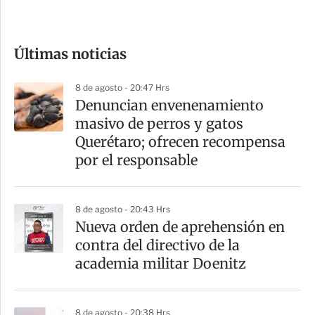
c
o
Últimas noticias
m
p
8 de agosto - 20:47 Hrs
a
Denuncian envenenamiento
r
masivo de perros y gatos
t
Querétaro; ofrecen recompensa
i
por el responsable
r
8 de agosto - 20:43 Hrs
Nueva orden de aprehensión en
contra del directivo de la
academia militar Doenitz
8 de agosto - 20:38 Hrs