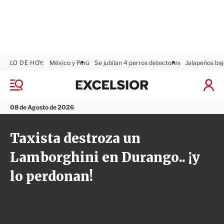
LO DE HOY:
México y Perú
Se jubilan 4 perros detectores
Jalapeños baj
E
x
M
I
c
e
n
n
e
i
08 de Agosto de 2026
ú
l
c
s
i
Taxista destroza un
i
a
o
r
Lamborghini en Durango.. ¡y
r
S
e
lo perdonan!
s
i
ó
n
Después de impactar su taxi contra un vehículo
deportivo italiano, el conductor del Lamborghini le