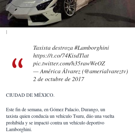
t
i
r
Taxista destroza
#Lamborghini
https://t.co/74KisdTlat
pic.twitter.com/h35rawWeOZ
— América Álvarez (@amerialvareztv)
2 de octubre de 2017
CIUDAD DE MÉXICO.
Este fin de semana, en Gómez Palacio, Durango, un
taxista quien conducía un vehículo Tsuru, diio una vuelta
prohibida y se impactó contra un vehículo deportivo
Lamborghini.