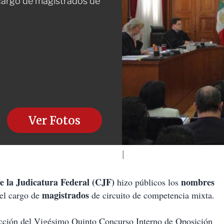
cargo de magistrados de
Ver Fotos
e la Judicatura Federal (CJF)
nombres
hizo públicos los
magistrados
el cargo de
de circuito de competencia mixta.
elección del Vigésimo Quinto Concurso Interno de Oposición