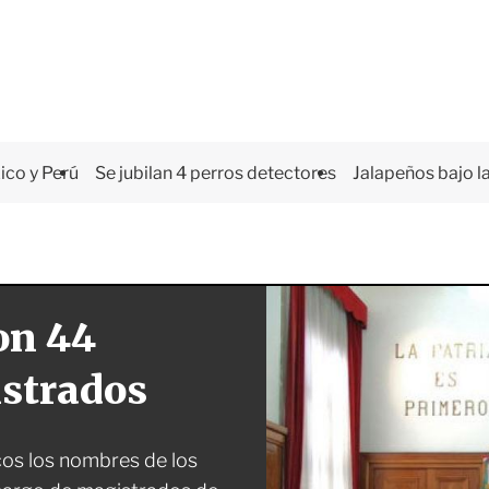
co y Perú
Se jubilan 4 perros detectores
Jalapeños bajo la
on 44
istrados
icos los nombres de los