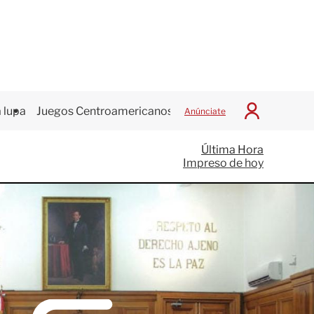
 lupa
Juegos Centroamericanos
Anúnciate
I
n
i
Última Hora
c
Impreso de hoy
i
a
r
S
e
s
i
ó
n