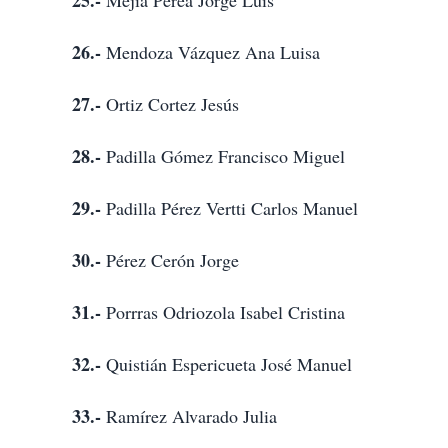
25.-
Mejía Perea Jorge Luis
26.-
Mendoza Vázquez Ana Luisa
27.-
Ortiz Cortez Jesús
28.-
Padilla Gómez Francisco Miguel
29.-
Padilla Pérez Vertti Carlos Manuel
30.-
Pérez Cerón Jorge
31.-
Porrras Odriozola Isabel Cristina
32.-
Quistián Espericueta José Manuel
33.-
Ramírez Alvarado Julia