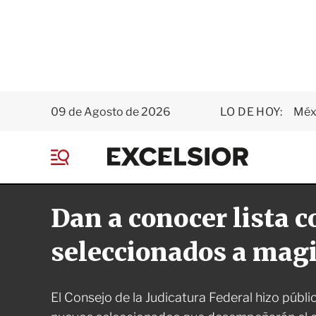
09 de Agosto de 2026
LO DE HOY:
Méxi
E
x
M
c
e
e
n
l
Dan a conocer lista c
ú
s
i
o
seleccionados a mag
r
El Consejo de la Judicatura Federal hizo públ