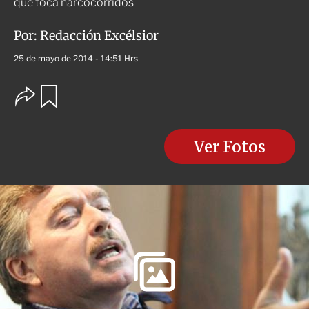
que toca narcocorridos
Por:
Redacción Excélsior
25 de mayo de 2014 - 14:51 Hrs
O
G
u
p
a
c
r
i
d
o
Ver Fotos
a
n
r
e
s
d
e
c
o
m
p
a
r
t