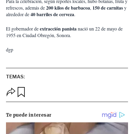
Para la celebración, según reportes locales, hubo botanas, fruta y
200 kilos de barbacoa
150 de carnitas
refrescos, además de
,
y
40 barriles de cerveza
alrededor de
.
extracción panista
El gobernador de
nació un 22 de mayo de
1955 en Ciudad Obregón, Sonora.
dgp
TEMAS:
O
G
p
u
c
a
i
r
o
d
n
a