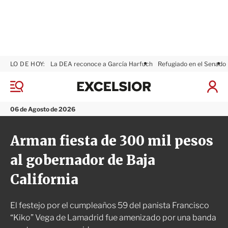
LO DE HOY:
La DEA reconoce a García Harfuch
Refugiado en el Senado
E
x
M
I
c
e
n
n
e
i
06 de Agosto de 2026
ú
l
c
s
i
Arman fiesta de 300 mil pesos
i
a
o
r
al gobernador de Baja
r
S
e
California
s
i
ó
El festejo por el cumpleaños 59 del panista Francisco
n
“Kiko” Vega de Lamadrid fue amenizado por una banda