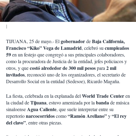
i
r
gobernador
Baja California,
TIJUANA, 25 de mayo.- El
de
Francisco “Kiko” Vega de Lamadrid
cumpleaños
, celebró su
59
en un festejo que congregó a sus principales colaboradores,
como la procuradora de Justicia de la entidad, jefes policiacos y
costó alrededor de 300 mil pesos
2 mil
otros, y que
para
invitados
, reconoció uno de los organizadores, el secretario de
Desarrollo Social en la entidad (Sedesoe), Ricardo Magaña.
World Trade Center
La fiesta, celebrada en la explanada del
en
Tijuana
banda
la ciudad de
, estuvo amenizada por la
de música
Agua Caliente
sinaloense
, que suele interpretar entre su
narcocorridos
“Ramón Arellano”
“El rey
repertorio
como
y
del clavo”
, entre otras piezas.