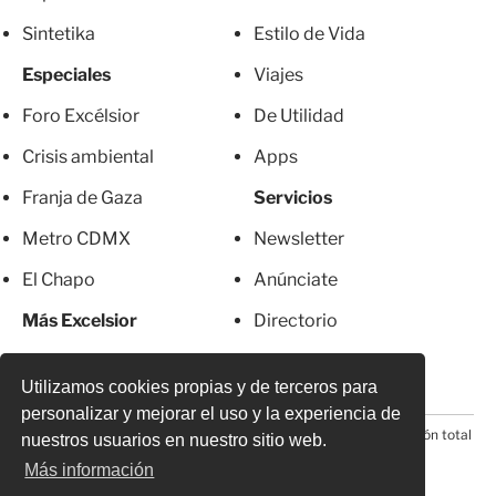
Sintetika
Estilo de Vida
Especiales
Viajes
Foro Excélsior
De Utilidad
Crisis ambiental
Apps
Franja de Gaza
Servicios
Metro CDMX
Newsletter
El Chapo
Anúnciate
Más Excelsior
Directorio
Mujeres
Suscripciones
Utilizamos cookies propias y de terceros para
personalizar y mejorar el uso y la experiencia de
© 2026 Todos los derechos reservados. Prohibida la reproducción total
nuestros usuarios en nuestro sitio web.
o parcial, incluyendo cualquier medio electrónico*
Más información