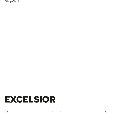
Excelsior
Excelsior