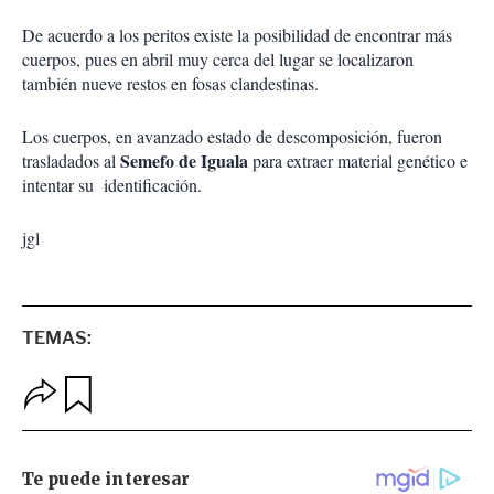
De acuerdo a los peritos existe la posibilidad de encontrar más
cuerpos, pues en abril muy cerca del lugar se localizaron
también nueve restos en fosas clandestinas.
Los cuerpos, en avanzado estado de descomposición, fueron
Semefo de Iguala
trasladados al
para extraer material genético e
intentar su identificación.
jgl
TEMAS:
O
G
p
u
c
a
i
r