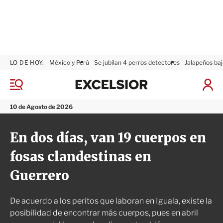
LO DE HOY:
México y Perú
Se jubilan 4 perros detectores
Jalapeños baj
E
x
M
I
c
e
n
n
e
i
10 de Agosto de 2026
ú
l
c
s
i
En dos días, van 19 cuerpos en
i
a
o
r
fosas clandestinas en
r
S
e
Guerrero
s
i
ó
De acuerdo a los peritos que laboran en Iguala, existe la
n
posibilidad de encontrar más cuerpos, pues en abril