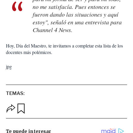
no me satisfacía. Pues entonces se
fueron dando las situaciones y aquí
estoy", señaló en una entrevista para
Channel 4 News.
Hoy, Día del Maestro, te invitamos a completar esta lista de los
docentes más polémicos.
jpg
TEMAS:
O
G
p
u
c
a
i
r