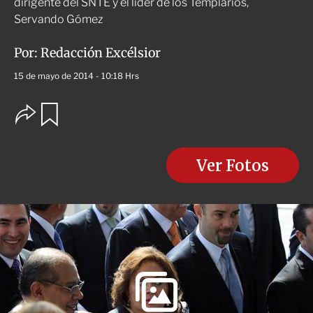
dirigente del SNTE y el líder de los Templarios,
Servando Gómez
Por:
Redacción Excélsior
15 de mayo de 2014 - 10:18 Hrs
O
G
u
p
a
c
r
i
d
o
Ver Fotos
a
n
r
e
s
d
e
c
o
m
p
a
r