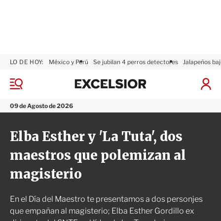
LO DE HOY:
México y Perú
Se jubilan 4 perros detectores
Jalapeños baj
E
x
M
I
c
e
n
n
e
i
09 de Agosto de 2026
ú
l
c
s
i
Elba Esther y 'La Tuta', dos
i
a
o
r
maestros que polemizan al
r
S
e
magisterio
s
i
ó
En el Día del Maestro te presentamos a dos personjes
n
que empañan al magisterio; Elba Esther Gordillo ex