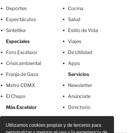
Deportes
Cocina
Espectáculos
Salud
Sintetika
Estilo de Vida
Especiales
Viajes
Foro Excélsior
De Utilidad
Crisis ambiental
Apps
Franja de Gaza
Servicios
Metro CDMX
Newsletter
El Chapo
Anúnciate
Más Excelsior
Directorio
Mujeres
Suscripciones
Utilizamos cookies propias y de terceros para
personalizar y mejorar el uso y la experiencia de