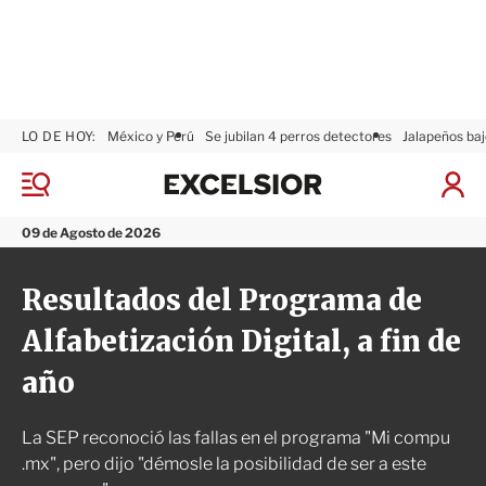
LO DE HOY:
México y Perú
Se jubilan 4 perros detectores
Jalapeños baj
E
x
M
I
c
e
n
n
e
i
09 de Agosto de 2026
ú
l
c
s
i
Resultados del Programa de
i
a
o
r
Alfabetización Digital, a fin de
r
S
e
año
s
i
ó
La SEP reconoció las fallas en el programa "Mi compu
n
.mx", pero dijo "démosle la posibilidad de ser a este